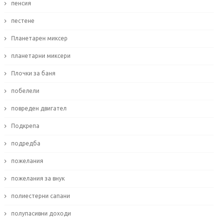
пенсия
пестене
Планетарен миксер
планетарни миксери
Плочки за баня
побелели
повреден двигател
Подкрепа
подредба
пожелания
пожелания за внук
полиестерни сапани
полупасивни доходи