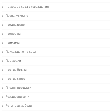
помощ за хора с увреждания
Превалутиране
предпазване
препоръки
примамки
Присаждане на коса
Промоции
против бръчки
против стрес
Пчелни продукти
Разширени вени
Ратанови мебели