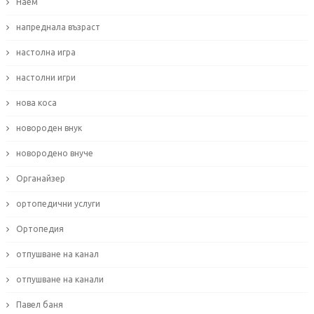
Наем
напреднала възраст
настолна игра
настолни игри
нова коса
новороден внук
новородено внуче
Органайзер
ортопедични услуги
Ортопедия
отпушване на канал
отпушване на канали
Павел баня