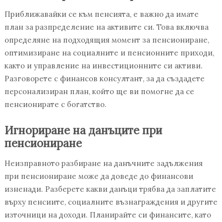
Приближавайки се към пенсията, е важно да имате
план за разпределение на активите си. Това включва
определяне на подходящия момент за пенсиониране,
оптимизиране на социалните и пенсионните приходи,
както и управление на инвестиционните си активи.
Разговорете с финансов консултант, за да създадете
персонализиран план, който ще ви помогне да се
пенсионирате с богатство.
Игнориране на данъците при
пенсиониране
Неизправното разбиране на данъчните задължения
при пенсиониране може да доведе до финансови
изненади. Разберете какви данъци трябва да заплатите
върху пенсиите, социалните възнаграждения и другите
източници на доходи. Планирайте си финансите, като