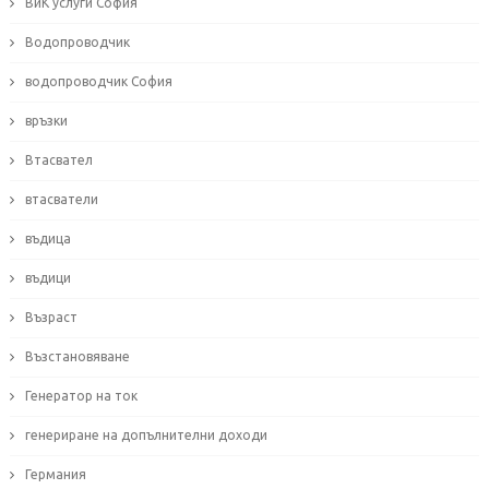
ВиК услуги София
Водопроводчик
водопроводчик София
връзки
Втасвател
втасватели
въдица
въдици
Възраст
Възстановяване
Генератор на ток
генериране на допълнителни доходи
Германия