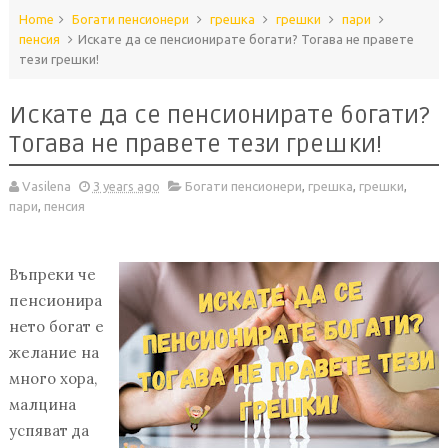
Home
Богати пенсионери
грешка
грешки
пари
пенсия
Искате да се пенсионирате богати? Тогава не правете
тези грешки!
Искате да се пенсионирате богати?
Тогава не правете тези грешки!
Vasilena
3 years ago
Богати пенсионери
,
грешка
,
грешки
,
пари
,
пенсия
Въпреки че
пенсионира
нето богат е
желание на
много хора,
малцина
успяват да