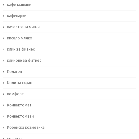
кафе машини
кафеварки
качествени мивки
кисело мляко
клин за фитнес
клинове за фитнес
Колаген
Коли за скрап
комфорт
Конвектомат
Конвектомати
Корейска козметика
косопад