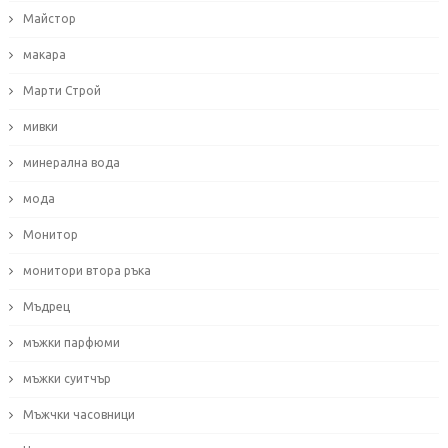
Майстор
макара
Марти Строй
мивки
минерална вода
мода
Монитор
монитори втора ръка
Мъдрец
мъжки парфюми
мъжки суитчър
Мъжчки часовници