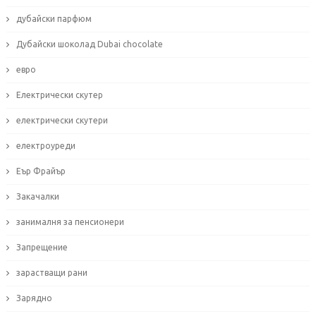
дубайски парфюм
Дубайски шоколад Dubai chocolate
евро
Електрически скутер
електрически скутери
електроуреди
Еър Фрайър
Закачалки
занималня за пенсионери
Запрещение
зарастващи рани
Зарядно