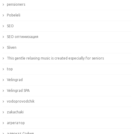
pensioners
Pobeleli
SEO
SEO оптимизация
Sliven
This gentle relaxing music is created especially for seniors
top
Velingrad
Velingrad SPA
vodoprovodchik
zakachaki
агрегатор
адвокат София