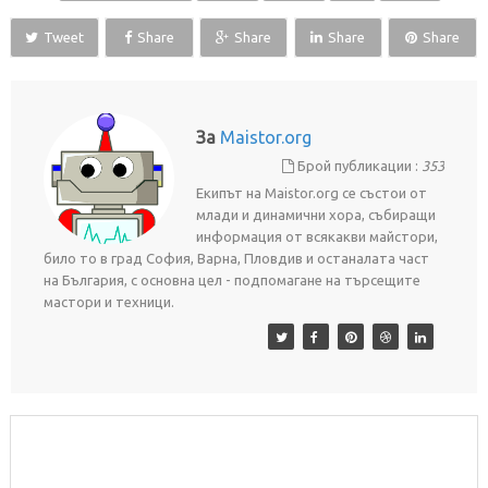
Tweet
Share
Share
Share
Share
За
Maistor.org
Брой публикации :
353
Екипът на Maistor.org се състои от
млади и динамични хора, събиращи
информация от всякакви майстори,
било то в град София, Варна, Пловдив и останалата част
на България, с основна цел - подпомагане на търсещите
мастори и техници.