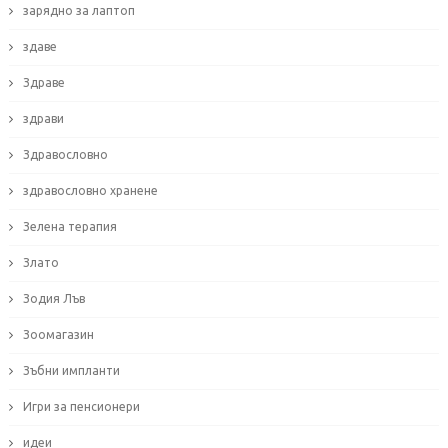
зарядно за лаптоп
здаве
Здраве
здрави
Здравословно
здравословно хранене
Зелена терапия
Злато
Зодия Лъв
Зоомагазин
Зъбни импланти
Игри за пенсионери
идеи