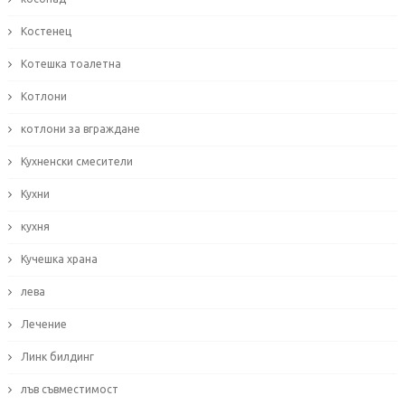
Костенец
Котешка тоалетна
Котлони
котлони за вграждане
Кухненски смесители
Кухни
кухня
Кучешка храна
лева
Лечение
Линк билдинг
лъв съвместимост