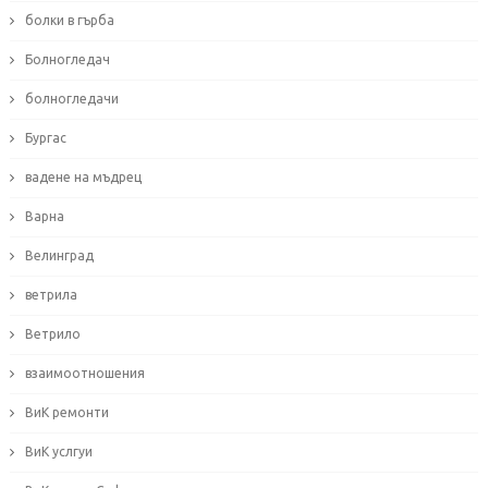
болки в гърба
Болногледач
болногледачи
Бургас
вадене на мъдрец
Варна
Велинград
ветрила
Ветрило
взаимоотношения
ВиК ремонти
ВиК услгуи