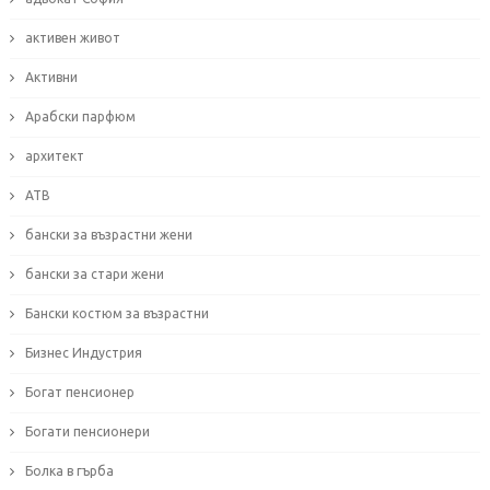
активен живот
Активни
Арабски парфюм
архитект
АТВ
бански за възрастни жени
бански за стари жени
Бански костюм за възрастни
Бизнес Индустрия
Богат пенсионер
Богати пенсионери
Болка в гърба