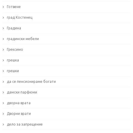
Готвене
град Костенец
Градина
градински мебели
Грексимо
грешка
грешки
да се пенсионираме богати
дамски парфюми
дворна врата
Дворни врати
дело за запрещение