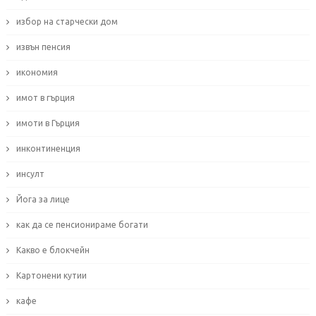
избор на старчески дом
извън пенсия
икономия
имот в гърция
имоти в Гърция
инконтиненция
инсулт
Йога за лице
как да се пенсионираме богати
Какво е блокчейн
Картонени кутии
кафе