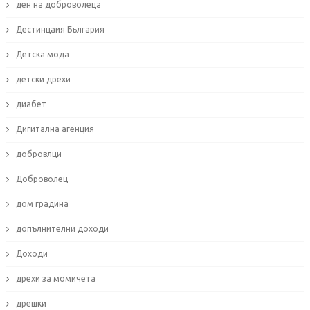
ден на доброволеца
Дестинцаия България
Детска мода
детски дрехи
диабет
Дигитална агенция
добровлци
Доброволец
дом градина
допълнителни доходи
Доходи
дрехи за момичета
дрешки