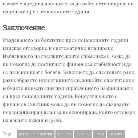
вземете предвид данъците, за да избегнете неприятни
изненади през пенсионните години.
Заключение
Създаването на богатство през пенсионните години
изисква отговорно и систематично планиране.
Избягването на грешките, които споменахме, може да
ви помогне да постигнете финансова стабилност и да
се пенсионирате богати. Започнете да спестявате рано,
разнообразете инвестициите си, живейте спестително
и бъдете внимателни при управлението на финансите
си през пенсионните години. Консултирането с
финансов съветник може да ви помогне да създадете
персонализиран план за пенсиониране, който отговаря
на вашите нужди и цели.
Tags :
БОГАТИ ПЕНСИОНЕРИ
ГРЕШКА
ГРЕШКИ
ПАРИ
ПЕНСИЯ