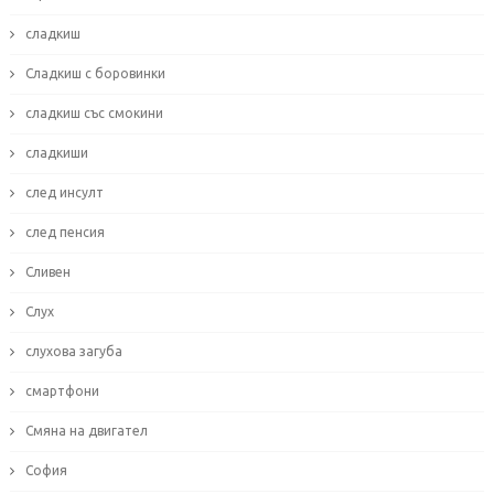
сладкиш
Сладкиш с боровинки
сладкиш със смокини
сладкиши
след инсулт
след пенсия
Сливен
Слух
слухова загуба
смартфони
Смяна на двигател
София