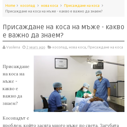
Home
косопад
нова коса
Присаждане на коса
Присаждане на коса на мъже - какво е важно да знаем?
Присаждане на коса на мъже - какво
е важно да знаем?
Vasilena
2 years ago
косопад
,
нова коса
,
Присаждане на коса
Присаждане
на коса на
мъже -
какво е
важно да
знаем?
Косопадът е
проблем, който засяга много мъже по света. Загубата