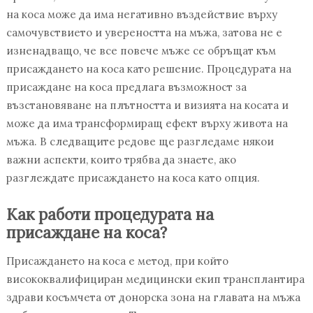
на коса може да има негативно въздействие върху
самочувствието и увереността на мъжа, затова не е
изненадващо, че все повече мъже се обръщат към
присаждането на коса като решение. Процедурата на
присаждане на коса предлага възможност за
възстановяване на плътността и визията на косата и
може да има трансформиращ ефект върху живота на
мъжа. В следващите редове ще разгледаме някои
важни аспекти, които трябва да знаете, ако
разглеждате присаждането на коса като опция.
Как работи процедурата на
присаждане на коса?
Присаждането на коса е метод, при който
висококвалифициран медицински екип трансплантира
здрави косъмчета от донорска зона на главата на мъжа