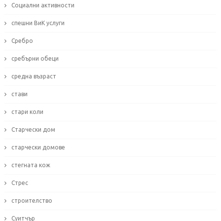
Социални активности
спешни ВиК услуги
Сребро
сребърни обеци
средна възраст
стави
стари коли
Старчески дом
старчески домове
стегната кож
Стрес
строителство
Суитчър