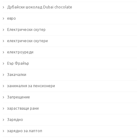
Дубайски шоколад Dubai chocolate
евро
Електрически скутер
електрически скутери
електроуреди
Еър Фрайър
Закачалки
занималня за пенсионери
Запрещение
зарастващи рани
Зарядно
зарядно за лаптоп