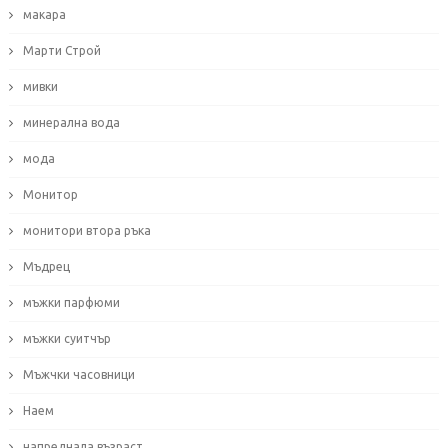
макара
Марти Строй
мивки
минерална вода
мода
Монитор
монитори втора ръка
Мъдрец
мъжки парфюми
мъжки суитчър
Мъжчки часовници
Наем
напреднала възраст