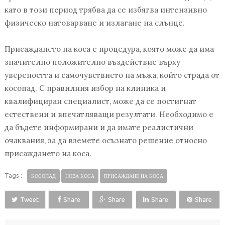
като в този период трябва да се избягва интензивно
физическо натоварване и излагане на слънце.
Присаждането на коса е процедура, която може да има
значително положително въздействие върху
увереността и самочувствието на мъжа, който страда от
косопад. С правилния избор на клиника и
квалифициран специалист, може да се постигнат
естествени и впечатляващи резултати. Необходимо е
да бъдете информирани и да имате реалистични
очаквания, за да вземете осъзнато решение относно
присаждането на коса.
Tags :
КОСОПАД
НОВА КОСА
ПРИСАЖДАНЕ НА КОСА
Tweet
Share
Share
Share
Share