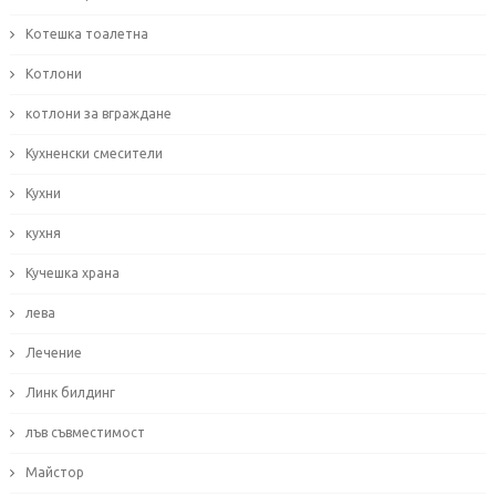
Котешка тоалетна
Котлони
котлони за вграждане
Кухненски смесители
Кухни
кухня
Кучешка храна
лева
Лечение
Линк билдинг
лъв съвместимост
Майстор