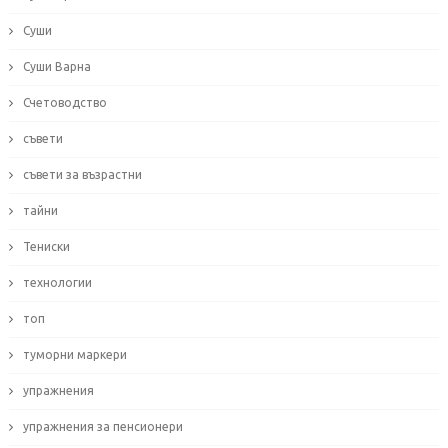
Суши
Суши Варна
Счетоводство
съвети
съвети за възрастни
тайни
Тениски
технологии
топ
туморни маркери
упражнения
упражнения за пенсионери