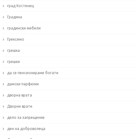
град Костенец
Градина
градински мебели
Грексимо
грешка
грешки
да се пенсионираме богати
дамски парфюми
дворна врата
Дворни врати
дело за запрещение
ден на доброволеца