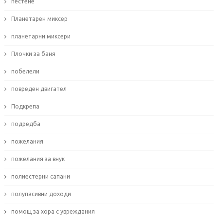
пестене
Планетарен миксер
планетарни миксери
Плочки за баня
побелели
повреден двигател
Подкрепа
подредба
пожелания
пожелания за внук
полиестерни сапани
полупасивни доходи
помощ за хора с увреждания