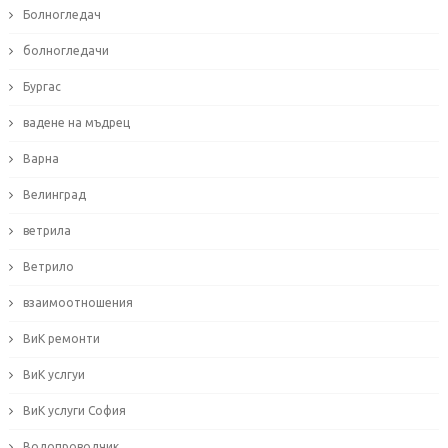
Болногледач
болногледачи
Бургас
вадене на мъдрец
Варна
Велинград
ветрила
Ветрило
взаимоотношения
ВиК ремонти
ВиК услгуи
ВиК услуги София
Водопроводчик