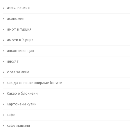
извън пенсия
икономия
имот в гърция
имоти в Гърция
инконтиненция
инсулт
Йога за лице
как да се пенсионираме богати
Какво е блокчейн
Картонени кутии
кафе
кафе машини