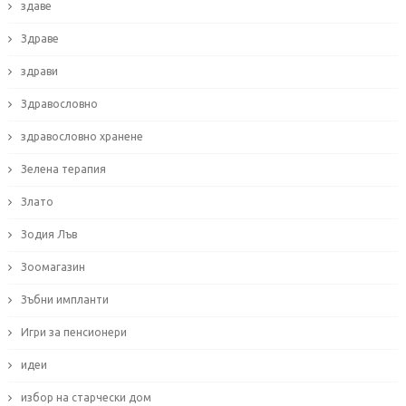
здаве
Здраве
здрави
Здравословно
здравословно хранене
Зелена терапия
Злато
Зодия Лъв
Зоомагазин
Зъбни импланти
Игри за пенсионери
идеи
избор на старчески дом