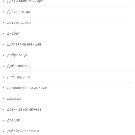
Дестинцаия България
Детска мода
детски дрехи
диабет
Дигитална агенция
добровлци
Доброволец
дом градина
допълнителни доходи
Доходи
дрехи за момичета
дрешки
дубайски парфюм