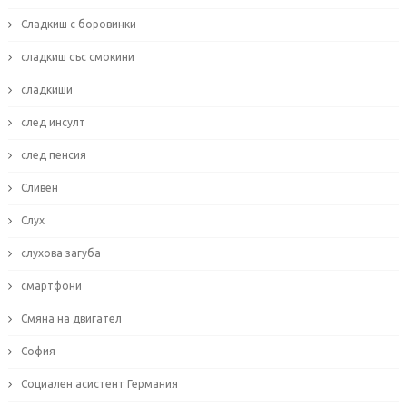
Сладкиш с боровинки
сладкиш със смокини
сладкиши
след инсулт
след пенсия
Сливен
Слух
слухова загуба
смартфони
Смяна на двигател
София
Социален асистент Германия