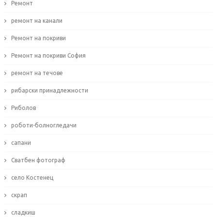
Ремонт
ремонт на канали
Ремонт на покриви
Ремонт на покриви София
ремонт на течове
рибарски принадлежности
Риболов
роботи-болногледачи
сапани
Сватбен фотограф
село Костенец
скрап
сладкиш