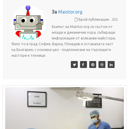
За
Maistor.org
Брой публикации :
353
Екипът на Maistor.org се състои от
млади и динамични хора, събиращи
информация от всякакви майстори,
било то в град София, Варна, Пловдив и останалата част
на България, с основна цел - подпомагане на търсещите
мастори и техници.