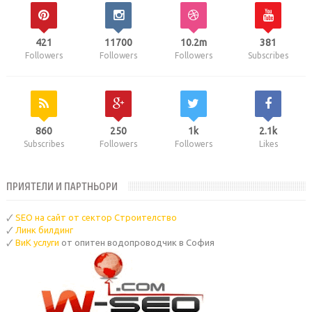
421
11700
10.2m
381
Followers
Followers
Followers
Subscribes
860
250
1k
2.1k
Subscribes
Followers
Followers
Likes
ПРИЯТЕЛИ И ПАРТНЬОРИ
🗸
SEO на сайт от сектор Строителство
🗸
Линк билдинг
🗸
ВиК услуги
от опитен водопроводчик в София