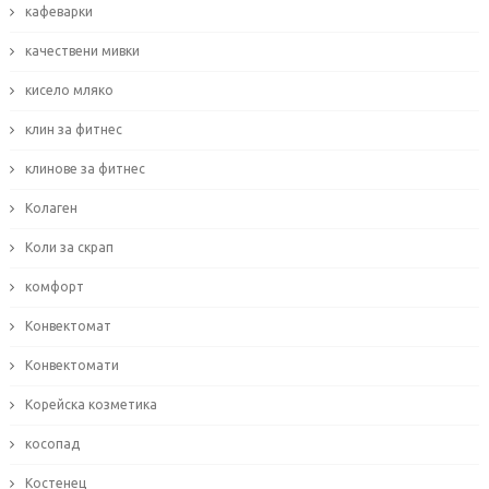
кафеварки
качествени мивки
кисело мляко
клин за фитнес
клинове за фитнес
Колаген
Коли за скрап
комфорт
Конвектомат
Конвектомати
Корейска козметика
косопад
Костенец