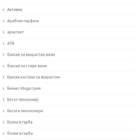
Активни
Арабски парфюм
архитект
АТВ
бански за възрастни жени
бански за стари жени
Бански костюм за възрастни
Бизнес Индустрия
Богат пенсионер
Богати пенсионери
Болка в гърба
болки в гърба