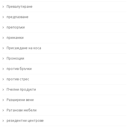
Превалутиране
предпазване
препоръки
примамки
Присаждане на коса
Промоции
против бръчки
против стрес
Пчелни продукти
Разширени вени
Ратанови мебели
резидентни центрове