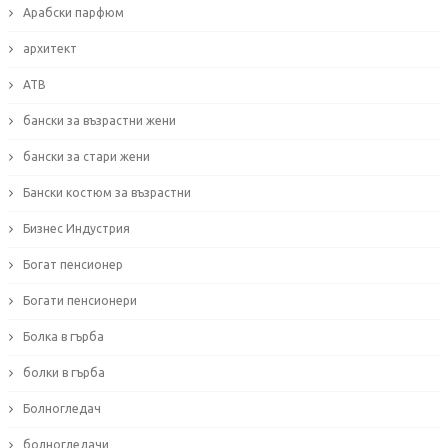
Арабски парфюм
архитект
АТВ
бански за възрастни жени
бански за стари жени
Бански костюм за възрастни
Бизнес Индустрия
Богат пенсионер
Богати пенсионери
Болка в гърба
болки в гърба
Болногледач
болногледачи