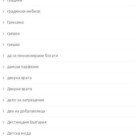
Градина
градински мебели
Грексимо
грешка
грешки
да се пенсионираме богати
дамски парфюми
дворна врата
Дворни врати
дело за запрещение
ден на доброволеца
Дестинцаия България
Детска мода