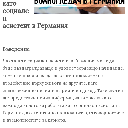
като
социале
н
асистент в Германия
Въведение
Да станете социален асистент в Германия може да
бъде възнаграждаващо и удовлетворяващо начинание,
което ви позволява да оказвате положително
въздействие върху живота на другите, като
същевременно печелите приличен доход. Тази статия
ще предостави ценна информация за това какво е
важно да знаете за работата като социален асистент в
Германия, включително изискванията, отговорностите
и възможностите за кариера.