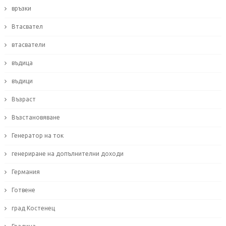
връзки
Втасвател
втасватели
въдица
въдици
Възраст
Възстановяване
Генератор на ток
генериране на допълнителни доходи
Германия
Готвене
град Костенец