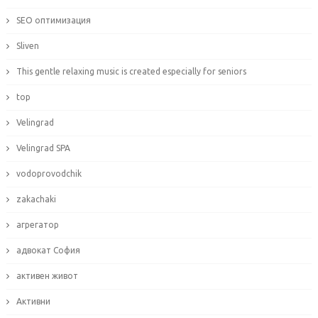
SEO оптимизация
Sliven
This gentle relaxing music is created especially for seniors
top
Velingrad
Velingrad SPA
vodoprovodchik
zakachaki
агрегатор
адвокат София
активен живот
Активни