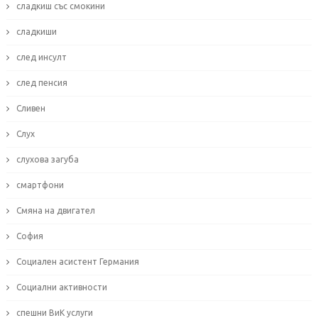
сладкиш със смокини
сладкиши
след инсулт
след пенсия
Сливен
Слух
слухова загуба
смартфони
Смяна на двигател
София
Социален асистент Германия
Социални активности
спешни ВиК услуги