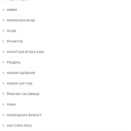
мивки
минерална вода
мода
Монитор
монитори втора ръка
Мъдрец
мъжки парфюми
мъжки суитчър
Мъжчки часовници
Наем
напреднала възраст
настолна игра