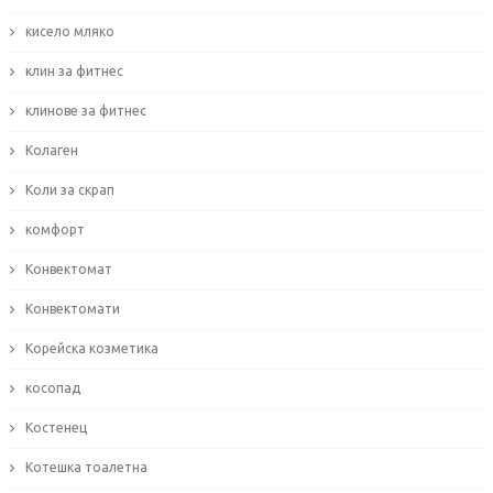
кисело мляко
клин за фитнес
клинове за фитнес
Колаген
Коли за скрап
комфорт
Конвектомат
Конвектомати
Корейска козметика
косопад
Костенец
Котешка тоалетна