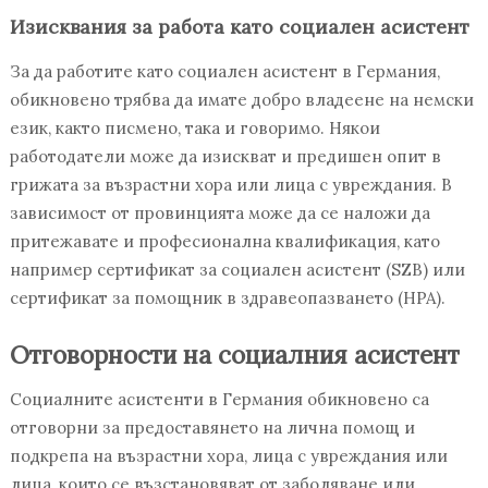
Изисквания за работа като социален асистент
За да работите като социален асистент в Германия,
обикновено трябва да имате добро владеене на немски
език, както писмено, така и говоримо. Някои
работодатели може да изискват и предишен опит в
грижата за възрастни хора или лица с увреждания. В
зависимост от провинцията може да се наложи да
притежавате и професионална квалификация, като
например сертификат за социален асистент (SZB) или
сертификат за помощник в здравеопазването (HPA).
Отговорности на социалния асистент
Социалните асистенти в Германия обикновено са
отговорни за предоставянето на лична помощ и
подкрепа на възрастни хора, лица с увреждания или
лица, които се възстановяват от заболяване или