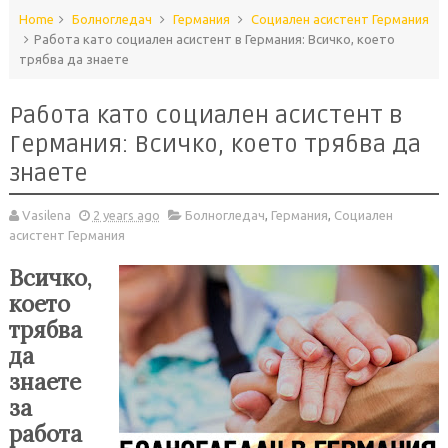
Home
Болногледач
Германия
Социален асистент Германия
Работа като социален асистент в Германия: Всичко, което
трябва да знаете
Работа като социален асистент в
Германия: Всичко, което трябва да
знаете
Vasilena
2 years ago
Болногледач
,
Германия
,
Социален
асистент Германия
Всичко,
което
трябва
да
знаете
за
работа