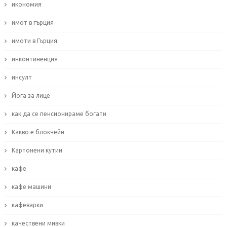
икономия
имот в гърция
имоти в Гърция
инконтиненция
инсулт
Йога за лице
как да се пенсионираме богати
Какво е блокчейн
Картонени кутии
кафе
кафе машини
кафеварки
качествени мивки