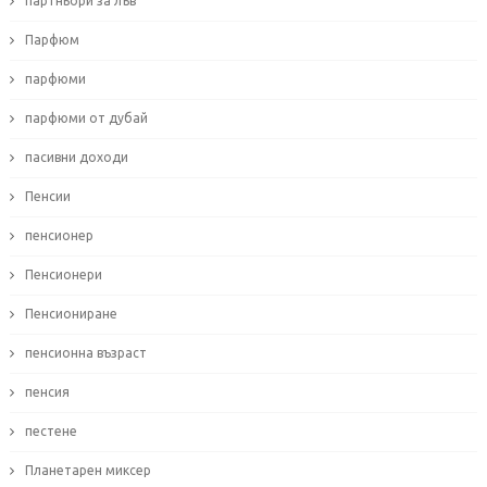
партньори за лъв
Парфюм
парфюми
парфюми от дубай
пасивни доходи
Пенсии
пенсионер
Пенсионери
Пенсиониране
пенсионна възраст
пенсия
пестене
Планетарен миксер