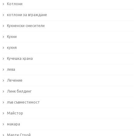
Котлони
котлони за вграждане
Кухненски смесители
Кухни
кухня
Кучешка храна
лева
Лечение
Линк билдинг
лъв съвместимост
Майстор
макара
Марти Строй