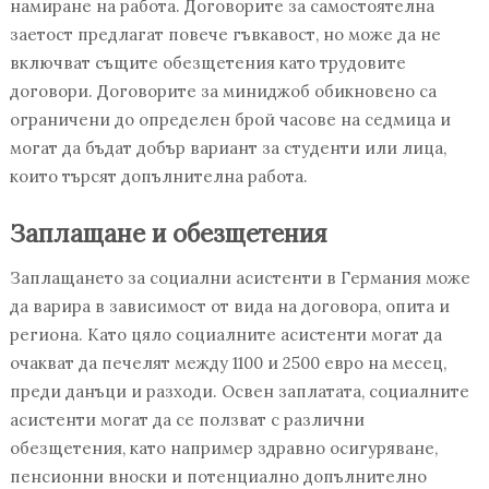
намиране на работа. Договорите за самостоятелна
заетост предлагат повече гъвкавост, но може да не
включват същите обезщетения като трудовите
договори. Договорите за миниджоб обикновено са
ограничени до определен брой часове на седмица и
могат да бъдат добър вариант за студенти или лица,
които търсят допълнителна работа.
Заплащане и обезщетения
Заплащането за социални асистенти в Германия може
да варира в зависимост от вида на договора, опита и
региона. Като цяло социалните асистенти могат да
очакват да печелят между 1100 и 2500 евро на месец,
преди данъци и разходи. Освен заплатата, социалните
асистенти могат да се ползват с различни
обезщетения, като например здравно осигуряване,
пенсионни вноски и потенциално допълнително