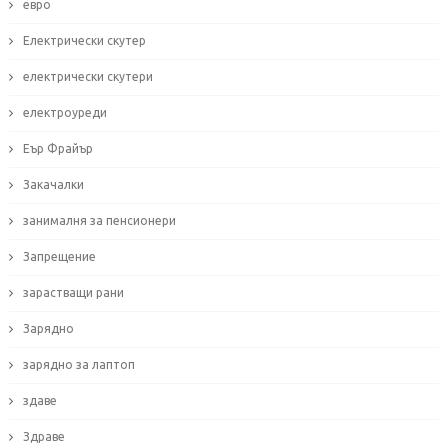
евро
Електрически скутер
електрически скутери
електроуреди
Еър Фрайър
Закачалки
занималня за пенсионери
Запрещение
зарастващи рани
Зарядно
зарядно за лаптоп
здаве
Здраве