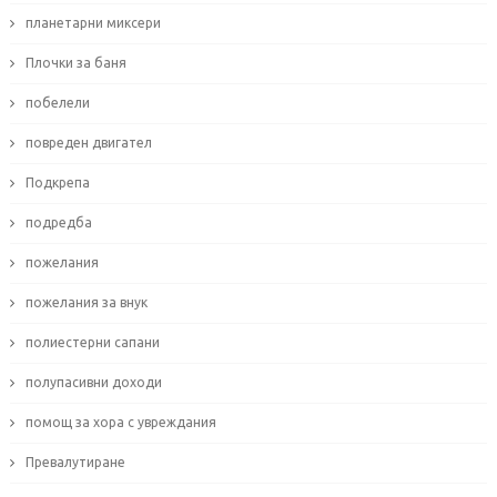
планетарни миксери
Плочки за баня
побелели
повреден двигател
Подкрепа
подредба
пожелания
пожелания за внук
полиестерни сапани
полупасивни доходи
помощ за хора с увреждания
Превалутиране