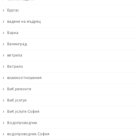
Бургас
вадене на мъдрец
Варна
Велинград
ветрила
Ветрило
взаимоотношения
ВиК ремонти
ВиК услгуи
ВиК услуги София
Водопроводчик
водопроводчик София