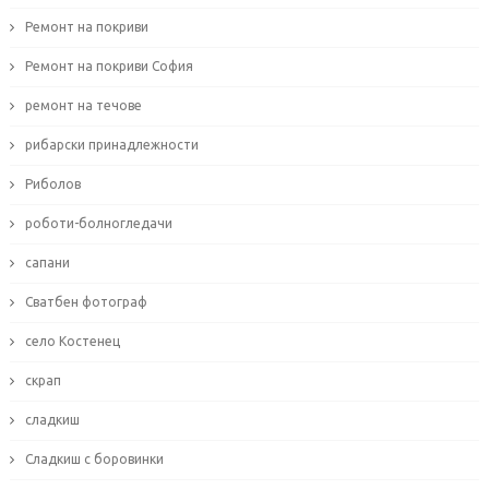
Ремонт на покриви
Ремонт на покриви София
ремонт на течове
рибарски принадлежности
Риболов
роботи-болногледачи
сапани
Сватбен фотограф
село Костенец
скрап
сладкиш
Сладкиш с боровинки