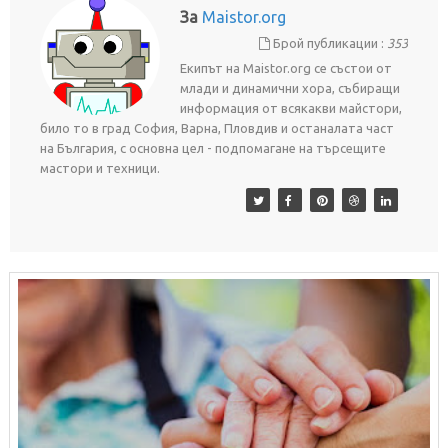
За
Maistor.org
Брой публикации :
353
Екипът на Maistor.org се състои от
млади и динамични хора, събиращи
информация от всякакви майстори,
било то в град София, Варна, Пловдив и останалата част
на България, с основна цел - подпомагане на търсещите
мастори и техници.