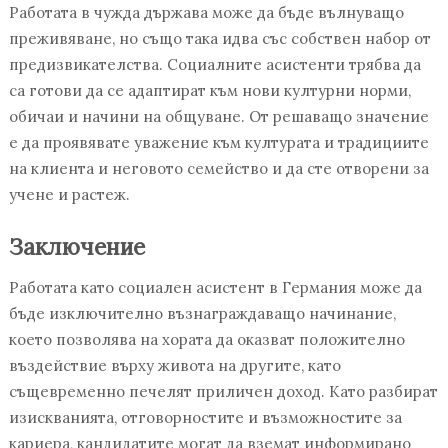
Работата в чужда държава може да бъде вълнуващо
преживяване, но също така идва със собствен набор от
предизвикателства. Социалните асистенти трябва да
са готови да се адаптират към нови културни норми,
обичаи и начини на общуване. От решаващо значение
е да проявявате уважение към културата и традициите
на клиента и неговото семейство и да сте отворени за
учене и растеж.
Заключение
Работата като социален асистент в Германия може да
бъде изключително възнаграждаващо начинание,
което позволява на хората да оказват положително
въздействие върху живота на другите, като
същевременно печелят приличен доход. Като разбират
изискванията, отговорностите и възможностите за
кариера, кандидатите могат да вземат информирано