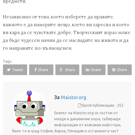
предмети.
Независимо от това, което изберете да правите,
важното е да намерите нещо, което ви харесва и което
ви кара да се чувствате добре. Творческият израз може
да бъде чудесен начин да се насладите на живота и да
го направите по-пълноценен.
Tags :
Tweet
Share
Share
Share
Share
За
Maistor.org
Брой публикации :
353
Екипът на Maistor.org се състои от
млади и динамични хора, събиращи
информация от всякакви майстори,
било то в град София, Варна, Пловдив и останалата част