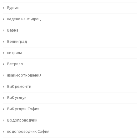
Бургас
вадене на мъдрец
Варна
Велинград
ветрила
Ветрило
взаимоотношения
ВиК ремонти
ВиК услгуи
ВиК услуги София
Водопроводчик
водопроводчик София