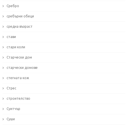
Сребро
сребърни обеци
средна възраст
стави
стари коли
Старчески дом
старчески домове
стегната кож
Стрес
строителство
Суитчър
Суши