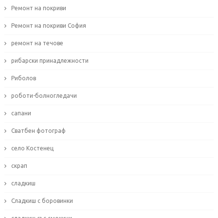
Ремонт на покриви
Ремонт на покриви София
ремонт на течове
рибарски принадлежности
Риболов
роботи-болногледачи
сапани
Сватбен фотограф
село Костенец
скрап
сладкиш
Сладкиш с боровинки