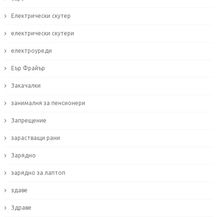
Електрически скутер
електрически скутери
електроуреди
Еър Фрайър
Закачалки
занималня за пенсионери
Запрещение
зарастващи рани
Зарядно
зарядно за лаптоп
здаве
Здраве