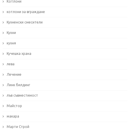
Котлони
котлони за вграждане
Кухненски смесители
Кухни
кухня
Кучешка храна
лева
Лечение
Линк билдинг
лъв съвместимост
Майстор
макара
Марти Строй