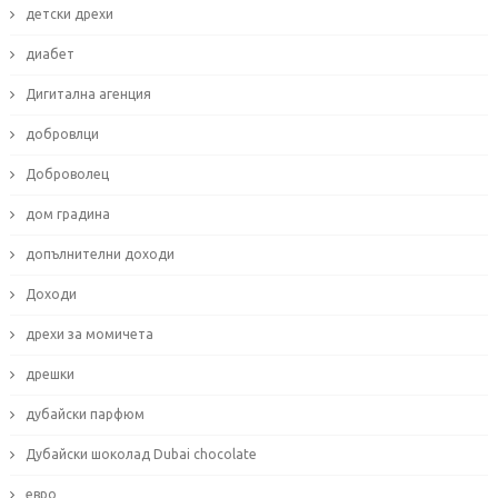
детски дрехи
диабет
Дигитална агенция
добровлци
Доброволец
дом градина
допълнителни доходи
Доходи
дрехи за момичета
дрешки
дубайски парфюм
Дубайски шоколад Dubai chocolate
евро