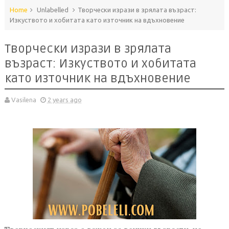
Home
Unlabelled
Творчески изрази в зрялата възраст:
Изкуството и хобитата като източник на вдъхновение
Творчески изрази в зрялата
възраст: Изкуството и хобитата
като източник на вдъхновение
Vasilena
2 years ago