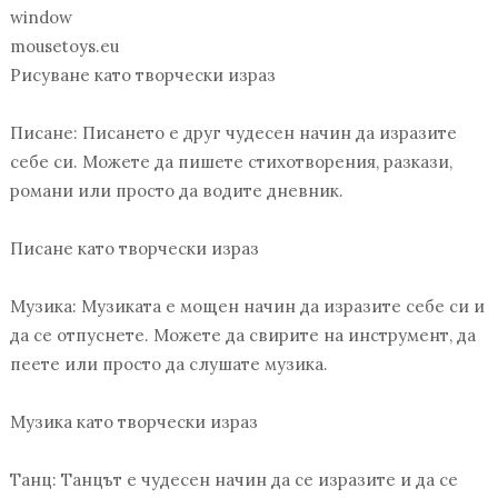
window
mousetoys.eu
Рисуване като творчески израз
Писане: Писането е друг чудесен начин да изразите
себе си. Можете да пишете стихотворения, разкази,
романи или просто да водите дневник.
Писане като творчески израз
Музика: Музиката е мощен начин да изразите себе си и
да се отпуснете. Можете да свирите на инструмент, да
пеете или просто да слушате музика.
Музика като творчески израз
Танц: Танцът е чудесен начин да се изразите и да се