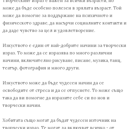
Творческият израз е важен за всички възрасти, но
може да бъде особено полезен в зрялата възраст. Той
може да помогне за поддържане на психичното и
физическото здраве, да насърчи социалните контакти и
да даде чувство за цел и удовлетворение.
Изкуството е един от най-добрите начини за творчески
израз. То може да се изразява по много различни
начини, включително рисуване, писане, музика, танц,
театър, фотография и много други.
Изкуството може да бъде чудесен начин да се
освободите от стреса и да се отпуснете. То може също
така да ви помогне да изразите себе си по нов и
творчески начин.
Хобитата също могат да бъдат чудесен източник на
творчески израз. Те могат да включват всичко - от