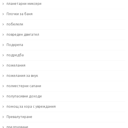
планетарни миксери
Плочки за баня
побелели
повреден двигател
Подкрепа
подредба
пожелания
пожелания за внук
полиестерни сапани
полупасивни доходи
помощ за хора с увреждания
Превалутиране
предпазване