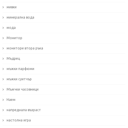
мивки
минерална вода
мода
Монитор
монитори втора ръка
Мъдрец
мъжки парфюми
мъжки суитчър
Мъжчки часовници
Наем
напреднала възраст
настолна игра