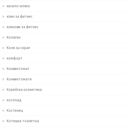
кисело мляко
клин за фитнес
клинове за фитнес
Колаген
Коли за скрап
комфорт
Конвектомат
Конвектомати
Корейска козметика
косопад
Костенец
Котешка тоалетна