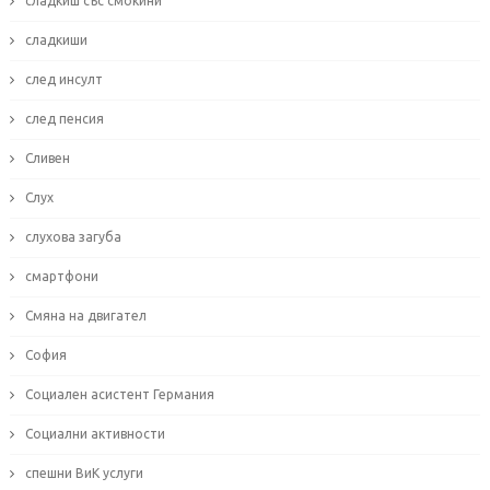
сладкиш със смокини
сладкиши
след инсулт
след пенсия
Сливен
Слух
слухова загуба
смартфони
Смяна на двигател
София
Социален асистент Германия
Социални активности
спешни ВиК услуги