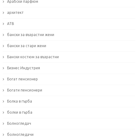
Арабски парфюм
архитект
АТВ
бански за възрастни жени
бански за стари жени
Бански костюм за възрастни
Бизнес Индустрия
Богат пенсионер
Богати пенсионери
Болка в гърба
болки в гърба
Болногледач
болногледачи