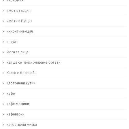
икономия
имот в гърция
имоти в Гърция
инконтиненция
инсулт
Йога за лице
как да се пенсионираме богати
Какво е блокчейн
Картонени кутии
кафе
кафе машини
кафеварки
качествени мивки