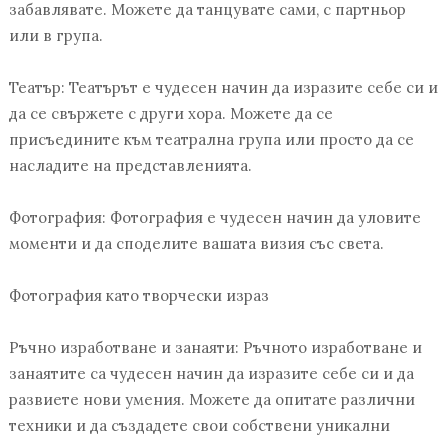
забавлявате. Можете да танцувате сами, с партньор
или в група.
Театър: Театърът е чудесен начин да изразите себе си и
да се свържете с други хора. Можете да се
присъедините към театрална група или просто да се
насладите на представленията.
Фотография: Фотография е чудесен начин да уловите
моменти и да споделите вашата визия със света.
Фотография като творчески израз
Ръчно изработване и занаяти: Ръчното изработване и
занаятите са чудесен начин да изразите себе си и да
развиете нови умения. Можете да опитате различни
техники и да създадете свои собствени уникални