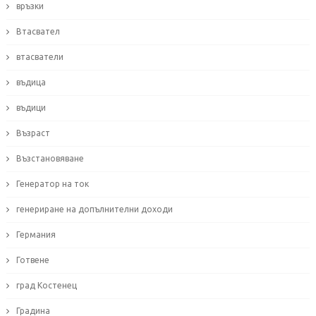
връзки
Втасвател
втасватели
въдица
въдици
Възраст
Възстановяване
Генератор на ток
генериране на допълнителни доходи
Германия
Готвене
град Костенец
Градина