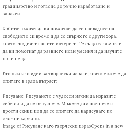
градинарство и готвене до ръчно изработване и
занаяти.
Хобитата могат да ви помогнат да се насладите на
свободното си време и да се свържете с други хора,
които споделят вашите интереси. Те също така могат
да ви помогнат да развиете нови умения и да научите
нови неща.
Ето няколко идеи за творчески изрази, които можете да
опитате в зряла възраст:
Рисуване: Рисуването е чудесен начин да изразите
себе си и да се отпуснете. Можете да започнете с
прости скици или да се опитате да нарисувате по-
сложни картини.
Image of Рисуване като творчески изразOpens in a new