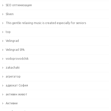
SEO оптимизация
Sliven
This gentle relaxing music is created especially for seniors
top
Velingrad
Velingrad SPA
vodoprovodchik
zakachaki
агрегатор
адвокат София
активен живот
Активни