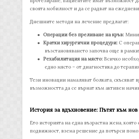
протезиране, пациентите имат възможност д
своята мобилност и да се радват на ежедневи
Днешните методи на лечение предлагат:
●
Операции без преливане на кръв:
Миним
●
Кратки хирургични процедури:
С операц
възстановяването започва още в рамкит
●
Рехабилитация на място:
Всичко необхо
едно място – от диагностика до терапия
Тези иновации намаляват болката, скъсяват 
възможността да се върнат към активен начи
История за вдъхновение: Пътят към нов
Ето историята на една възрастна жена, която
подвижност, взема решение да потърси помо