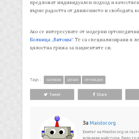
предложат индивидуален подход и качествено
върне радостта от движението и свободата, к
Ако се интересувате от модерни ортопедични
Болница „Витоша“
. Те са специализирани в 
цялостна грижа за пациентите си.
Tags :
АКТИВНИ
ЗДРАВИ
ОРТОПЕДИЯ
Tweet
Share
За
Maistor.org
Екипът на Maistor.org се съ
всякакви майстори, било то 