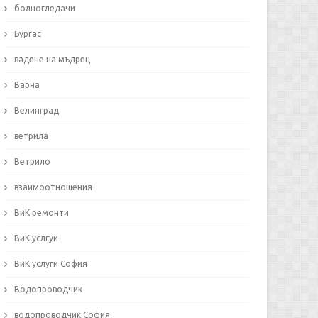
болногледачи
Бургас
вадене на мъдрец
Варна
Велинград
ветрила
Ветрило
взаимоотношения
ВиК ремонти
ВиК услгуи
ВиК услуги София
Водопроводчик
водопроводчик София