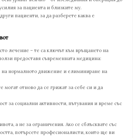
усилия за пациента и близките му.
руги пациенти, за да разберете каква е
вот
то лечение – те са ключът към връщането на
и ползи предоставя съвременната медицина:
 на нормалното движение и елиминиране на
 могат отново да се грижат за себе си и да
ст за социални активности, пътувания и време със
вота, а не за ограничения. Ако се сблъсквате със
остта, потърсете професионалисти, които ще ви