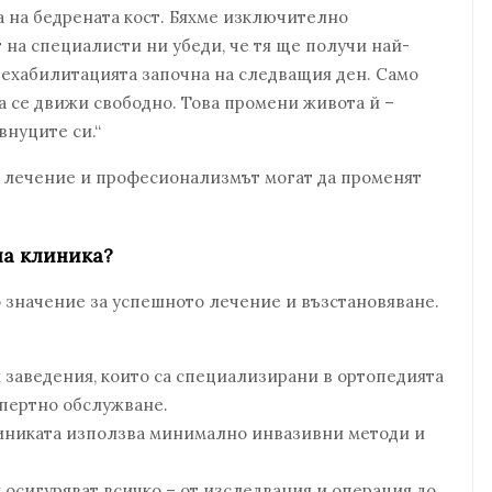
ра на бедрената кост. Бяхме изключително
 на специалисти ни убеди, че тя ще получи най-
рехабилитацията започна на следващия ден. Само
а се движи свободно. Това промени живота й –
внуците си.“
о лечение и професионализмът могат да променят
на клиника?
 значение за успешното лечение и възстановяване.
заведения, които са специализирани в ортопедията
спертно обслужване.
линиката използва минимално инвазивни методи и
осигуряват всичко – от изследвания и операция до