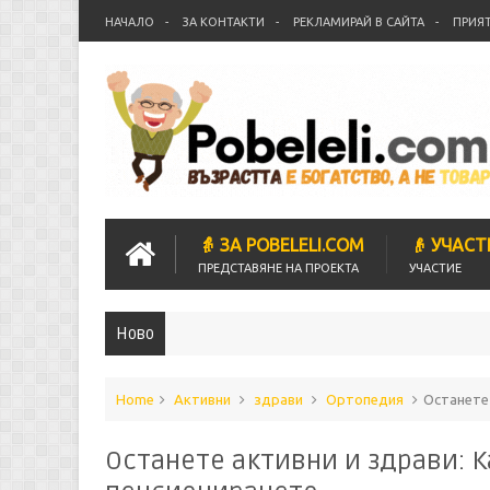
НАЧАЛО
ЗА КОНТАКТИ
РЕКЛАМИРАЙ В САЙТА
ПРИЯ
👵 ЗА POBELELI.COM
👴 УЧАСТ
ПРЕДСТАВЯНЕ НА ПРОЕКТА
УЧАСТИЕ
Ново
Home
Активни
здрави
Ортопедия
Останете 
Останете активни и здрави: К