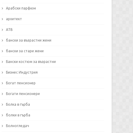
Арабски парфюм
архитект
АТВ
бански за възрастни жени
бански за стари жени
Бански костюм за възрастни
Бизнес Индустрия
Богат пенсионер
Богати пенсионери
Болка в гърба
болки в гърба
Болногледач