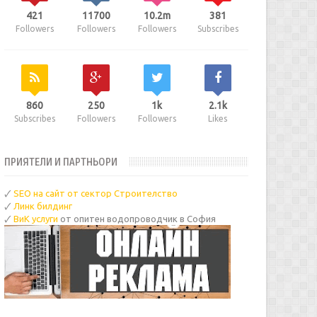
421
11700
10.2m
381
Followers
Followers
Followers
Subscribes
860
250
1k
2.1k
Subscribes
Followers
Followers
Likes
ПРИЯТЕЛИ И ПАРТНЬОРИ
🗸
SEO на сайт от сектор Строителство
🗸
Линк билдинг
🗸
ВиК услуги
от опитен водопроводчик в София