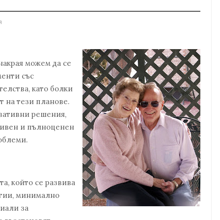
я
накрая можем да се
менти със
елства, като болки
т на тези планове.
вативни решения,
ктивен и пълноценен
облеми.
а, който се развива
огии, минимално
иали за