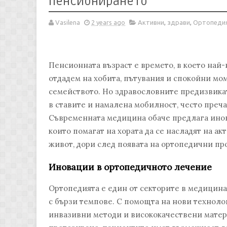
пенсионирането
Vasilena
2 years ago
Активни
,
здрави
,
Ортопеди
Пенсионната възраст е времето, в което най-
отдадем на хобита, пътувания и спокойни мо
семейството. Но здравословните предизвикат
в ставите и намалена мобилност, често преча
Съвременната медицина обаче предлага ино
които помагат на хората да се насладят на а
живот, дори след появата на ортопедични пр
Иновации в ортопедичното лечение
Ортопедията е един от секторите в медицинат
с бързи темпове. С помощта на нови технол
инвазивни методи и висококачествени матер