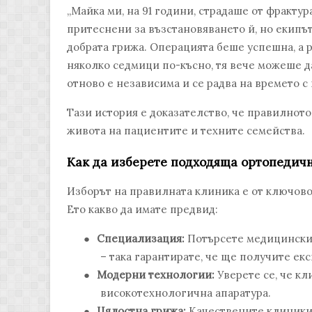
„Майка ми, на 91 години, страдаше от фракту
притеснени за възстановяването й, но екипът
добрата грижа. Операцията беше успешна, а 
няколко седмици по-късно, тя вече можеше д
отново е независима и се радва на времето с 
Тази история е доказателство, че правилнот
живота на пациентите и техните семейства.
Как да изберете подходяща ортопедич
Изборът на правилната клиника е от ключово
Ето какво да имате предвид:
●
Специализация:
Потърсете медицински 
– така гарантирате, че ще получите ек
●
Модерни технологии:
Уверете се, че к
високотехнологична апаратура.
●
Цялостна грижа:
Качествените клиники 