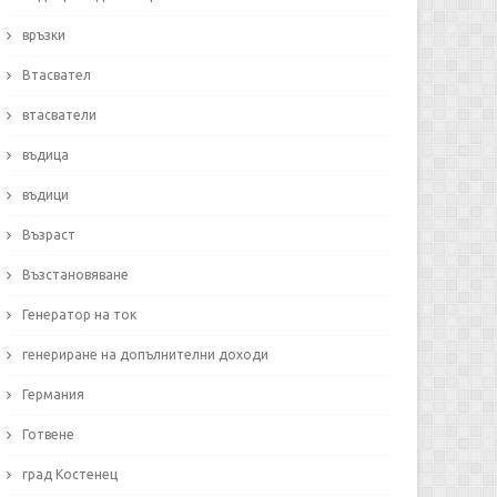
връзки
Втасвател
втасватели
въдица
въдици
Възраст
Възстановяване
Генератор на ток
генериране на допълнителни доходи
Германия
Готвене
град Костенец