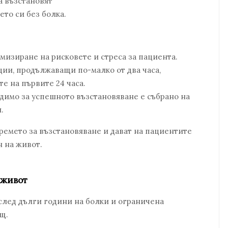
а възстановят
ето си без болка.
изиране на рисковете и стреса за пациента.
ии, продължаващи по-малко от два часа,
е на първите 24 часа.
димо за успешното възстановяване е събрано на
.
времето за възстановяване и дават на пациентите
н на живот.
 живот
 след дълги години на болки и ограничена
щ.