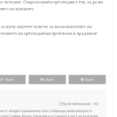
 лечение. Съвременната ортопедия е тук, за да ви
оято заслужавате.
 услуги, научете повече за възможностите на
лечението на ортопедични проблеми и предлагат
Share
Share
Share
Брой публикации :
353
стои от млади и динамични хора, събиращи информация от
в град София, Варна, Пловдив и останалата част на България,