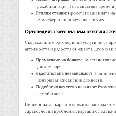
рехабилитация. Това спестява време и 
●
Реални отзиви:
Прочетете мненията на д
атмосферата и нивото на грижите.
Ортопедията като път към активния жи
Съвременните ортопедични услуги не са прос
активността и радостта от живота. Ето какв
●
Премахване на болката:
Възстановяване
дискомфорта.
●
Възстановена независимост:
Пациентите
извършват ежедневни дейности.
●
Подобрено качество на живот:
Възможно
семейството.
Пенсионната възраст е време за наслада от жи
здравословни проблеми, свързани с подвижн