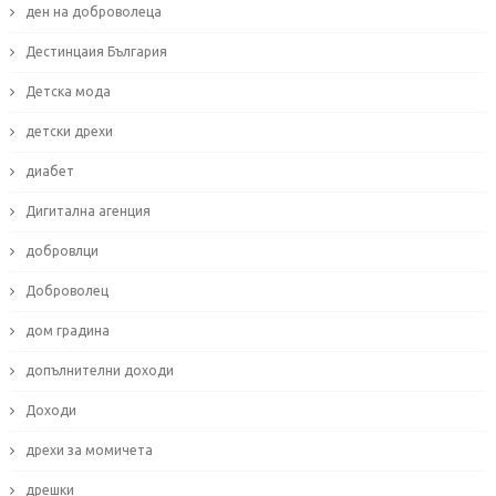
ден на доброволеца
Дестинцаия България
Детска мода
детски дрехи
диабет
Дигитална агенция
добровлци
Доброволец
дом градина
допълнителни доходи
Доходи
дрехи за момичета
дрешки