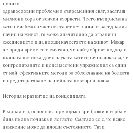
нените
здравословни проблеми в съвременния свят, засягащ
милиони хора от всички възрасти. Често възприемана
като неизбежна част от стареенето или от заседналия
начин на живот, тя може значително да ограничи
ежедневието и да влоши качеството на живот. Макар
че преди време се е смятало, че най-добрият подход е
пълната почивка, днес науката категорично доказва, че
контролираните и целенасочени упражнения са един
от най-ефективните методи за облекчаване на болката
и предотвратяване на нейната повторна поява.
История и развитие на концепцията
В миналото, основната препоръка при болки в гърба е
била пълна почивка в леглото. Смятало се е, че всяко
движение може да влоши състоянието. Тази