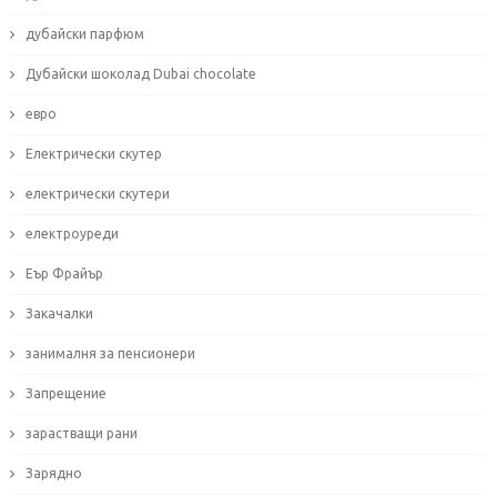
дубайски парфюм
Дубайски шоколад Dubai chocolate
евро
Електрически скутер
електрически скутери
електроуреди
Еър Фрайър
Закачалки
занималня за пенсионери
Запрещение
зарастващи рани
Зарядно