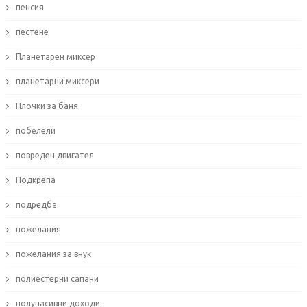
пенсия
пестене
Планетарен миксер
планетарни миксери
Плочки за баня
побелели
повреден двигател
Подкрепа
подредба
пожелания
пожелания за внук
полиестерни сапани
полупасивни доходи