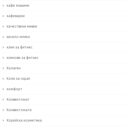
кафе машини
кафеварки
качествени мивки
кисело мляко
клин за фитнес
клинове за фитнес
Колаген
Коли за скрап
комфорт
Конвектомат
Конвектомати
Корейска козметика