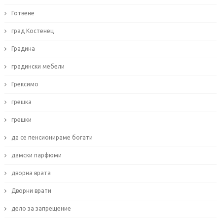
Готвене
град Костенец
Градина
градински мебели
Грексимо
грешка
грешки
да се пенсионираме богати
дамски парфюми
дворна врата
Дворни врати
дело за запрещение