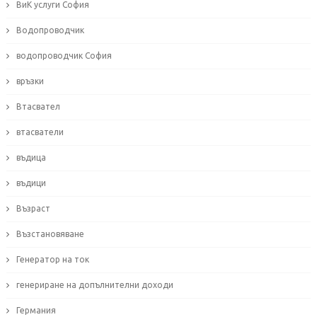
ВиК услуги София
Водопроводчик
водопроводчик София
връзки
Втасвател
втасватели
въдица
въдици
Възраст
Възстановяване
Генератор на ток
генериране на допълнителни доходи
Германия