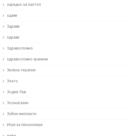
зарядно за лаптоп
здаве
Здраве
здрави
Здравословно
здравословно хранене
Зелена терапия
Злато
Зодия Лъв
Зоомагазин
Зъбни импланти
Игри за пенсионери
идеи