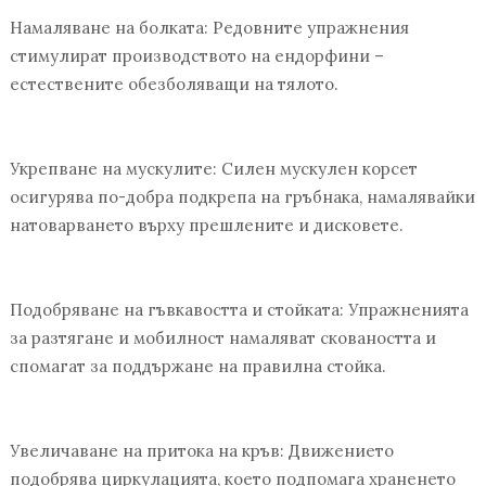
Намаляване на болката: Редовните упражнения
стимулират производството на ендорфини –
естествените обезболяващи на тялото.
Укрепване на мускулите: Силен мускулен корсет
осигурява по-добра подкрепа на гръбнака, намалявайки
натоварването върху прешлените и дисковете.
Подобряване на гъвкавостта и стойката: Упражненията
за разтягане и мобилност намаляват сковаността и
спомагат за поддържане на правилна стойка.
Увеличаване на притока на кръв: Движението
подобрява циркулацията, което подпомага храненето