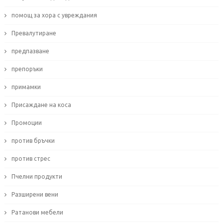
помощ за хора с увреждания
Превалутиране
предпазване
препоръки
примамки
Присаждане на коса
Промоции
против бръчки
против стрес
Пчелни продукти
Разширени вени
Ратанови мебели