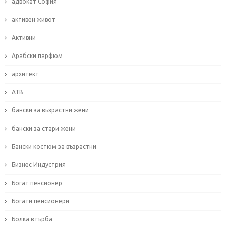
адвокат София
активен живот
Активни
Арабски парфюм
архитект
АТВ
бански за възрастни жени
бански за стари жени
Бански костюм за възрастни
Бизнес Индустрия
Богат пенсионер
Богати пенсионери
Болка в гърба