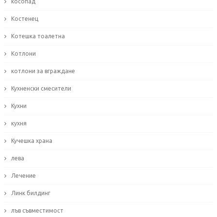
косопад
Костенец
Котешка тоалетна
Котлони
котлони за вграждане
Кухненски смесители
Кухни
кухня
Кучешка храна
лева
Лечение
Линк билдинг
лъв съвместимост