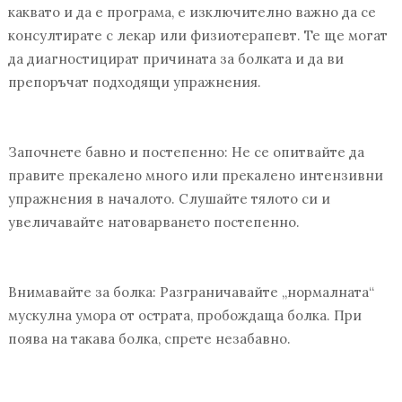
каквато и да е програма, е изключително важно да се
консултирате с лекар или физиотерапевт. Те ще могат
да диагностицират причината за болката и да ви
препоръчат подходящи упражнения.
Започнете бавно и постепенно: Не се опитвайте да
правите прекалено много или прекалено интензивни
упражнения в началото. Слушайте тялото си и
увеличавайте натоварването постепенно.
Внимавайте за болка: Разграничавайте „нормалната“
мускулна умора от острата, пробождаща болка. При
поява на такава болка, спрете незабавно.