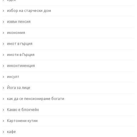
избор на старчески дом
извън пенсия
икономия
имот в гърция
имоти в Гърция
инконтиненция
инсулт
Йога за лице
как да се пенсионираме богати
Какво е блокчейн
Картонени кутии
кафе