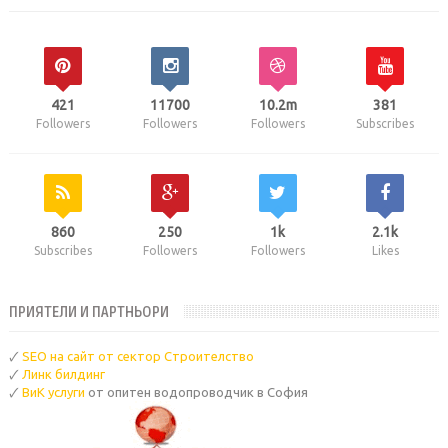
421
11700
10.2m
381
Followers
Followers
Followers
Subscribes
860
250
1k
2.1k
Subscribes
Followers
Followers
Likes
ПРИЯТЕЛИ И ПАРТНЬОРИ
🗸
SEO на сайт от сектор Строителство
🗸
Линк билдинг
🗸
ВиК услуги
от опитен водопроводчик в София