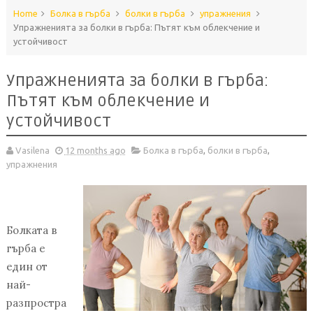
Home
Болка в гърба
болки в гърба
упражнения
Упражненията за болки в гърба: Пътят към облекчение и
устойчивост
Упражненията за болки в гърба:
Пътят към облекчение и
устойчивост
Vasilena
12 months ago
Болка в гърба
,
болки в гърба
,
упражнения
Болката в
гърба е
един от
най-
разпростра