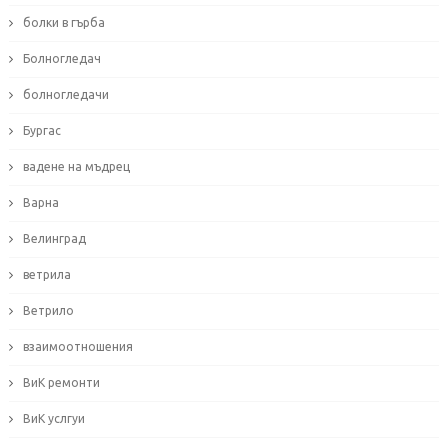
болки в гърба
Болногледач
болногледачи
Бургас
вадене на мъдрец
Варна
Велинград
ветрила
Ветрило
взаимоотношения
ВиК ремонти
ВиК услгуи