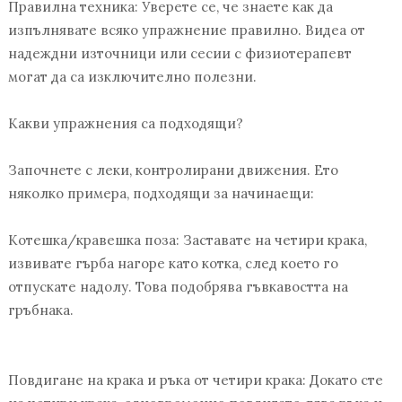
Правилна техника: Уверете се, че знаете как да
изпълнявате всяко упражнение правилно. Видеа от
надеждни източници или сесии с физиотерапевт
могат да са изключително полезни.
Какви упражнения са подходящи?
Започнете с леки, контролирани движения. Ето
няколко примера, подходящи за начинаещи:
Котешка/кравешка поза: Заставате на четири крака,
извивате гърба нагоре като котка, след което го
отпускате надолу. Това подобрява гъвкавостта на
гръбнака.
Повдигане на крака и ръка от четири крака: Докато сте