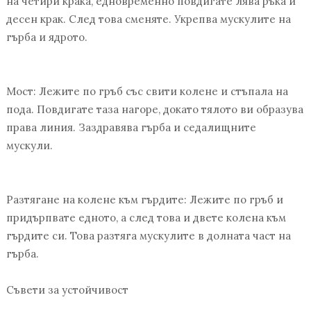
на четири крака, едновременно повдигате лява ръка и
десен крак. След това сменяте. Укрепва мускулите на
гърба и ядрото.
Мост: Лежите по гръб със свити колене и стъпала на
пода. Повдигате таза нагоре, докато тялото ви образува
права линия. Заздравява гърба и седалищните
мускули.
Разтягане на колене към гърдите: Лежите по гръб и
придърпвате едното, а след това и двете колена към
гърдите си. Това разтяга мускулите в долната част на
гърба.
Съвети за устойчивост