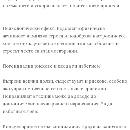
на тъканите и ускорява възстановителните процеси.
Психологически ефект: Редовната физическа
активност намалява стреса и подобрява настроението,
което е от съществено значение, тъй като болката и
стресът често са взаимосвързани.
Потенциални рискове и как да ги избегнем
Въпреки всички ползи, съществуват и рискове, особено
ако упражненията не се изпълняват правилно.
Неправилната техника може да доведе до
допълнително натоварване и наранявания. За да
избегнете това:
Консултирайте се със специалист: Преди да започнете