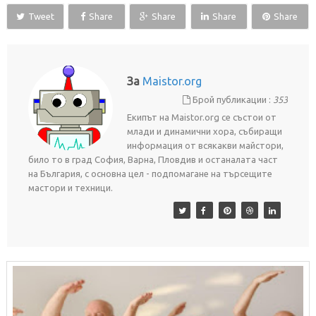
Tweet
Share
Share
Share
Share
За
Maistor.org
Брой публикации :
353
Екипът на Maistor.org се състои от
млади и динамични хора, събиращи
информация от всякакви майстори,
било то в град София, Варна, Пловдив и останалата част
на България, с основна цел - подпомагане на търсещите
мастори и техници.