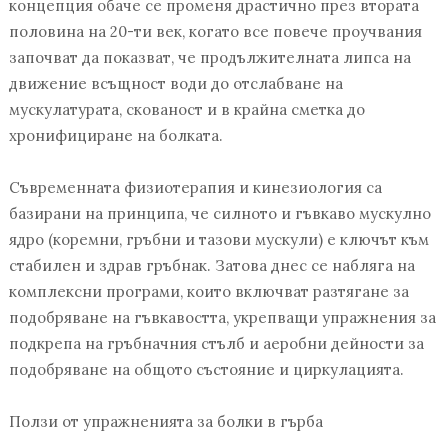
концепция обаче се променя драстично през втората
половина на 20-ти век, когато все повече проучвания
започват да показват, че продължителната липса на
движение всъщност води до отслабване на
мускулатурата, скованост и в крайна сметка до
хронифициране на болката.
Съвременната физиотерапия и кинезиология са
базирани на принципа, че силното и гъвкаво мускулно
ядро (коремни, гръбни и тазови мускули) е ключът към
стабилен и здрав гръбнак. Затова днес се набляга на
комплексни програми, които включват разтягане за
подобряване на гъвкавостта, укрепващи упражнения за
подкрепа на гръбначния стълб и аеробни дейности за
подобряване на общото състояние и циркулацията.
Ползи от упражненията за болки в гърба