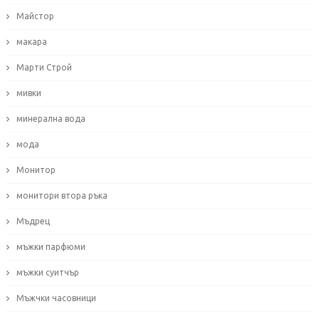
Майстор
макара
Марти Строй
мивки
минерална вода
мода
Монитор
монитори втора ръка
Мъдрец
мъжки парфюми
мъжки суитчър
Мъжчки часовници