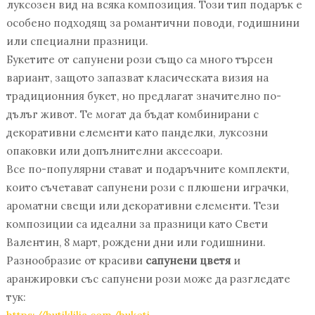
луксозен вид на всяка композиция. Този тип подарък е
особено подходящ за романтични поводи, годишнини
или специални празници.
Букетите от сапунени рози също са много търсен
вариант, защото запазват класическата визия на
традиционния букет, но предлагат значително по-
дълъг живот. Те могат да бъдат комбинирани с
декоративни елементи като панделки, луксозни
опаковки или допълнителни аксесоари.
Все по-популярни стават и подаръчните комплекти,
които съчетават сапунени рози с плюшени играчки,
ароматни свещи или декоративни елементи. Тези
композиции са идеални за празници като Свети
Валентин, 8 март, рождени дни или годишнини.
Разнообразие от красиви
сапунени цветя
и
аранжировки със сапунени рози може да разгледате
тук: