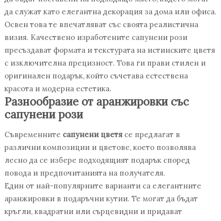
да служат като елегантна декорация за дома или офиса.
Освен това те впечатляват със своята реалистична
визия. Качествено изработените сапунени рози
пресъздават формата и текстурата на истинските цветя
с изключителна прецизност. Това ги прави стилен и
оригинален подарък, който съчетава естествена
красота и модерна естетика.
Разнообразие от аранжировки със
сапунени рози
Съвременните
сапунени цветя
се предлагат в
различни композиции и цветове, което позволява
лесно да се избере подходящият подарък според
повода и предпочитанията на получателя.
Един от най-популярните варианти са елегантните
аранжировки в подаръчни кутии. Те могат да бъдат
кръгли, квадратни или сърцевидни и придават