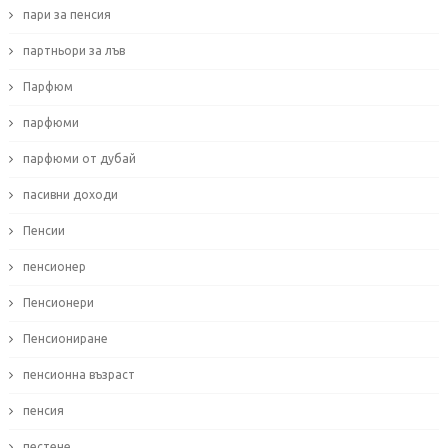
пари за пенсия
партньори за лъв
Парфюм
парфюми
парфюми от дубай
пасивни доходи
Пенсии
пенсионер
Пенсионери
Пенсиониране
пенсионна възраст
пенсия
пестене