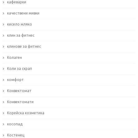
кафеварки
качествени мивки
кисело мляко
клин за фитнес
клинове за фитнес
Колаген
Коли за скрап
комфорт
Конвектомат
Конвектомати
Корейска козметика
косопад
Костенец