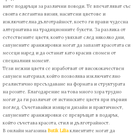
ните подаръци за различни поводи. Те впечатляват със
своята елегантна визия, наситени цветове и
изключителна дълготрайност, което ги прави чудесна
алтернатива на традиционните букети. За разлика от
естествените цветя, които увяхват след няколко дни,
сапунените аранжировки могат да запазят красотата си
месеци наред и да останат като красив спомен от
специалния момент.
Тези нежни цветя се изработват от висококачествен
сапунен материал, който позволява изключително
реалистично пресъздаване на формата и структурата
на розите. Благодарение на това много хора трудно
могат да ги различат от истинските цветя при първия
поглед. Съчетавайки изящен дизайн и практичност,
сапунените аранжировки се превръщат в подарък,
който съчетава красота, стил и дълготрайност.
В онлайн магазина
Butik Lilia
клиентите могат да