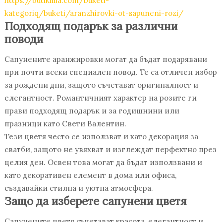
https://butiklilia.com/buketi-
kategoriq/buketi/aranzhirovki-ot-sapuneni-rozi/
Подходящ подарък за различни
поводи
Сапунените аранжировки могат да бъдат подарявани
при почти всеки специален повод. Те са отличен избор
за рождени дни, защото съчетават оригиналност и
елегантност. Романтичният характер на розите ги
прави подходящ подарък и за годишнини или
празници като Свети Валентин.
Тези цветя често се използват и като декорация за
сватби, защото не увяхват и изглеждат перфектно през
целия ден. Освен това могат да бъдат използвани и
като декоративен елемент в дома или офиса,
създавайки стилна и уютна атмосфера.
Защо да изберете сапунени цветя
Сапунените цветя съчетават красота, елегантност и