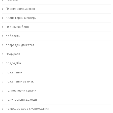
Планетарен миксер
планетарни миксери
Плочки за баня
побелели
повреден двигател
Подкрепа
подредба
пожелания
пожелания за внук
полиестерни сапани
полупасивни доходи
помощ за хора с увреждания