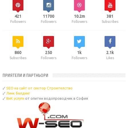
421
11700
10.2m
381
Followers
Followers
Followers
Subscribes
860
250
1k
2.1k
Subscribes
Followers
Followers
Likes
ПРИЯТЕЛИ И ПАРТНЬОРИ
🗸
SEO на сайт от сектор Строителство
🗸
Линк билдинг
🗸
ВиК услуги
от опитен водопроводчик в София