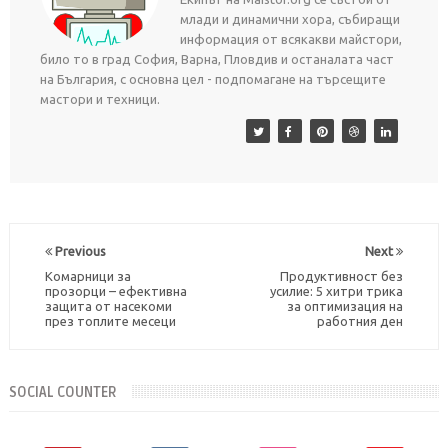
млади и динамични хора, събиращи
информация от всякакви майстори,
било то в град София, Варна, Пловдив и останалата част
на България, с основна цел - подпомагане на търсещите
мастори и техници.
Previous
Next
Комарници за
Продуктивност без
прозорци – ефективна
усилие: 5 хитри трика
защита от насекоми
за оптимизация на
през топлите месеци
работния ден
SOCIAL COUNTER