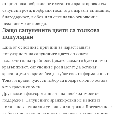
открият разнообразие от елегантни аранжировки със
сапунени рози, подбрани така, че да изразят внимание,
благодарност, любов или специално отношение
независимо от повода.
Защо сапунените цветя са толкова
популярни
Една от основните причини за нарастващата
популярност на
сапунените цветя
е тяхната
изключителна трайност. Докато свежите букети имат
кратък живот, сапунените рози могат да останат
красиви дълго време без да губят своята форма и цвят.
Това ги прави чудесен избор за подарък, който остава
като красив спомен.
Друг важен фактор е липсата на необходимост от
поддръжка. Сапунените аранжировки не изискват
поливане, специални условия или грижи. Достатъчно е
да бъдат поставени на подходящо място, където могат