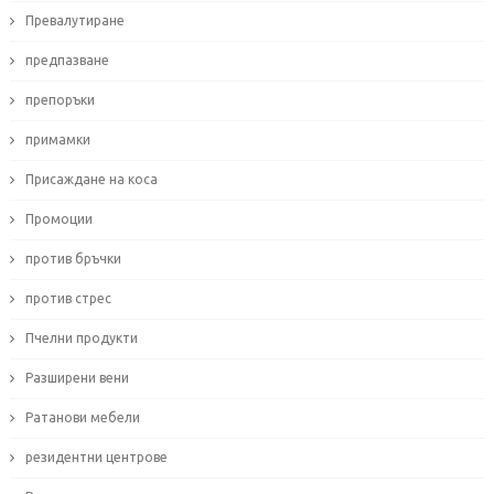
Превалутиране
предпазване
препоръки
примамки
Присаждане на коса
Промоции
против бръчки
против стрес
Пчелни продукти
Разширени вени
Ратанови мебели
резидентни центрове