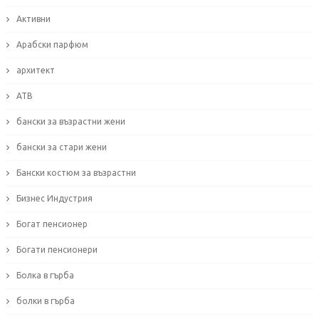
Активни
Арабски парфюм
архитект
АТВ
бански за възрастни жени
бански за стари жени
Бански костюм за възрастни
Бизнес Индустрия
Богат пенсионер
Богати пенсионери
Болка в гърба
болки в гърба