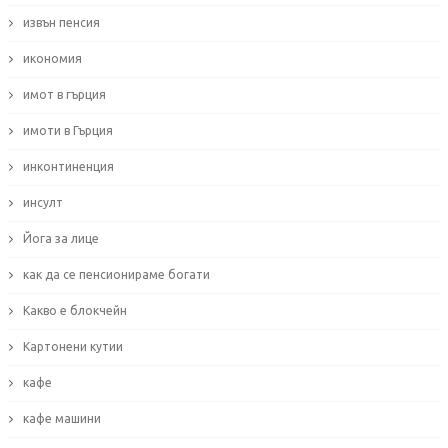
извън пенсия
икономия
имот в гърция
имоти в Гърция
инконтиненция
инсулт
Йога за лице
как да се пенсионираме богати
Какво е блокчейн
Картонени кутии
кафе
кафе машини