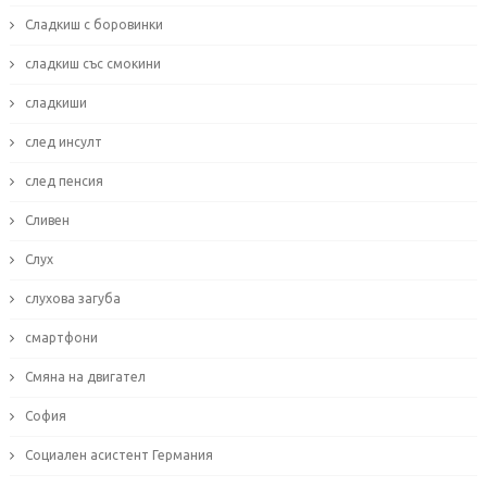
Сладкиш с боровинки
сладкиш със смокини
сладкиши
след инсулт
след пенсия
Сливен
Слух
слухова загуба
смартфони
Смяна на двигател
София
Социален асистент Германия