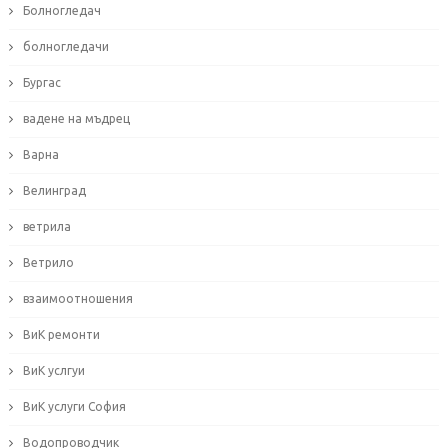
Болногледач
болногледачи
Бургас
вадене на мъдрец
Варна
Велинград
ветрила
Ветрило
взаимоотношения
ВиК ремонти
ВиК услгуи
ВиК услуги София
Водопроводчик