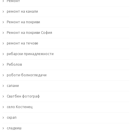
Ремонт
ремонт на канали
Ремонт на покриви
Ремонт на покриви София
ремонт на течове
рибарски принадлежности
Риболов
роботи-болногледачи
сапани
Сватбен фотограф
село Костенец
скрап
сладкиш