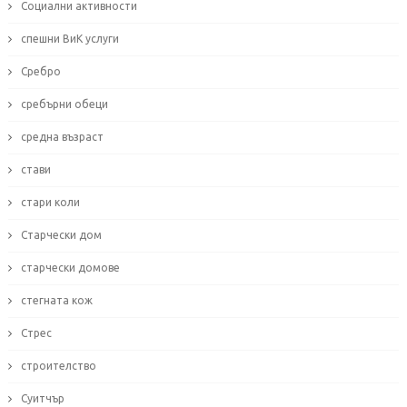
Социални активности
спешни ВиК услуги
Сребро
сребърни обеци
средна възраст
стави
стари коли
Старчески дом
старчески домове
стегната кож
Стрес
строителство
Суитчър