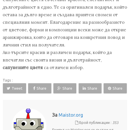
дълготрайност в едно. Те са оригинален подарък, който
остава за дълго време и създава приятен спомен от
специалния момент. Благодарение на разнообразието
от цветове, форми и композиции всеки може да открие
аранжировка, която да отговаря на конкретния повод и
личния стил на получателя.
Ако търсите красив и различен подарък, който да
впечатли със своята визия и дълготрайност,
сапунените цветя
са отличен избор.
Tags :
Tweet
Share
Share
Share
Share
За
Maistor.org
Брой публикации :
353
Екипът на Maistor.org се състои от