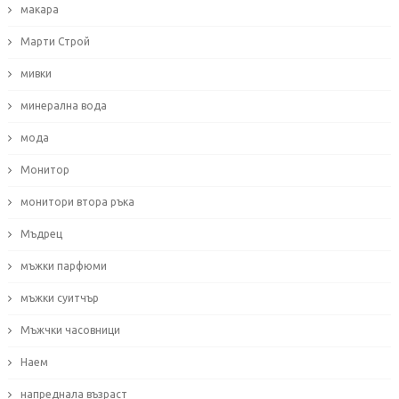
макара
Марти Строй
мивки
минерална вода
мода
Монитор
монитори втора ръка
Мъдрец
мъжки парфюми
мъжки суитчър
Мъжчки часовници
Наем
напреднала възраст