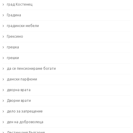
град Костенец
Градина
градински мебели
Грексимо
грешка
грешки
да се пенсионираме богати
дамски парфюми
дворна врата
Дворни врати
дело за запрещение
ден на доброволеца
Дестинцаия България