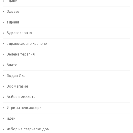
здаве
Здраве
здрави
Здравословно
здравословно хранене
Зелена терапия
Злато
Зодия Лъв
Зоомагазин
Зъбни импланти
Игри за пенсионери
идеи
избор на старчески дом