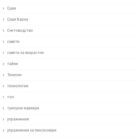
Суши
Суши Варна
Счетоводство
съвети
съвети за възрастни
тайни
Тениски
технологии
топ
туморни маркери
упражнения
упражнения за пенсионери