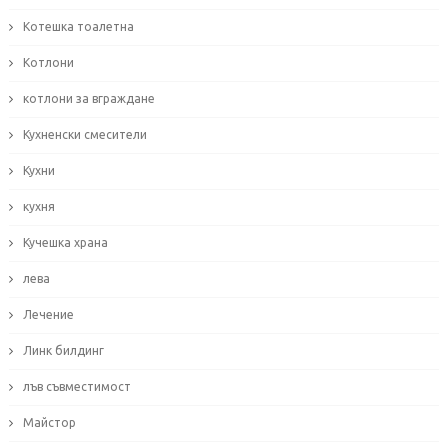
Котешка тоалетна
Котлони
котлони за вграждане
Кухненски смесители
Кухни
кухня
Кучешка храна
лева
Лечение
Линк билдинг
лъв съвместимост
Майстор