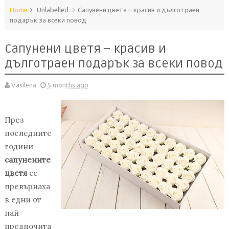
Home
Unlabelled
Сапунени цветя – красив и дълготраен
подарък за всеки повод
Сапунени цветя – красив и
дълготраен подарък за всеки повод
Vasilena
5 months ago
През
последните
години
сапунените
цветя
се
превърнаха
в едни от
най-
предпочита