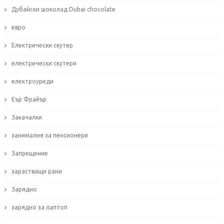
Дубайски шоколад Dubai chocolate
евро
Електрически скутер
електрически скутери
електроуреди
Еър Фрайър
Закачалки
занималня за пенсионери
Запрещение
зарастващи рани
Зарядно
зарядно за лаптоп