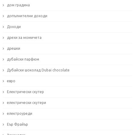
дом градина
допълнителни доходи
Доходи
дрехи за момичета
дрешки
дубайски парфюм
Дубайски шоколад Dubai chocolate
евро
Електрически скутер
електрически скутери
електроуреди
Еър Фрайър