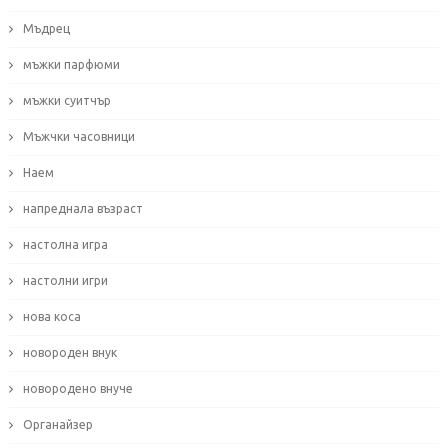
Мъдрец
мъжки парфюми
мъжки суитчър
Мъжчки часовници
Наем
напреднала възраст
настолна игра
настолни игри
нова коса
новороден внук
новородено внуче
Органайзер