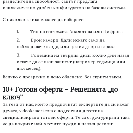
разделителна способност, сайтът предлага
изключително удобен
конфигуратор на базови системи
.
С няколко клика можете да изберете:
1.
Тип на системата:
Аналогова или Цифрова.
2.
Брой камери:
Дали искате само да
наблюдавате входа, или целия двор и гаража.
3.
Големина на твърдия диск:
Колко дни назад
искате да се пази записът (например седмица или
цял месец).
Всичко е прозрачно и ясно обяснено, без скрити такси.
10
+
Готови оферти – Решения
та
„до
ключ“
За тези от нас, които предпочитат експертите да си кажат
думата,
videokameri.com
е подготвил
десет
ина
специализирани готови оферти
. Те са структурирани така,
че да покрият най-честите нужди в нашия регион: