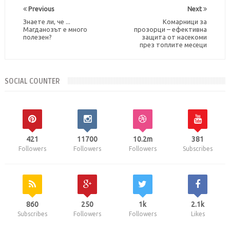
Previous
Next
Знаете ли, че ...
Комарници за
Магданозът е много
прозорци – ефективна
полезен?
защита от насекоми
през топлите месеци
SOCIAL COUNTER
421
11700
10.2m
381
Followers
Followers
Followers
Subscribes
860
250
1k
2.1k
Subscribes
Followers
Followers
Likes