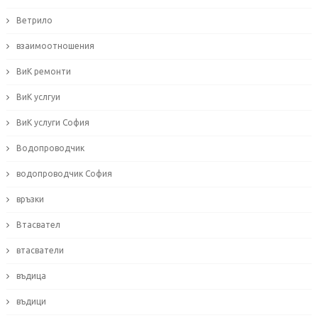
Ветрило
взаимоотношения
ВиК ремонти
ВиК услгуи
ВиК услуги София
Водопроводчик
водопроводчик София
връзки
Втасвател
втасватели
въдица
въдици