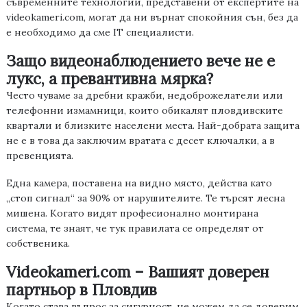
съвременните технологии, представени от експертите на
videokameri.com
, могат да ни върнат спокойния сън, без да
е необходимо да сме
IT
специалисти.
Защо видеонаблюдението вече не е
лукс, а превантивна мярка?
Често чуваме за дребни кражби, недоброжелатели или
телефонни измамници, които обикалят пловдивските
квартали и близките
населени места
. Най-добрата защита
не е в това да заключим вратата с десет ключалки, а в
превенцията
.
Една камера, поставена на видно място, действа като
„стоп сигнал“ за 90% от нарушителите. Те търсят лесна
мишена. Когато видят професионално монтирана
система, те знаят, че тук правилата се определят от
собственика.
Videokameri.com – Вашият доверен
партньор в Пловдив
Когато става въпрос за сигурност, не можем да се доверим