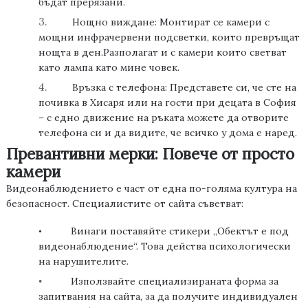
бъдат прерязани.
3.
Нощно виждане:
Монтират се камери с
мощни инфрачервени подсветки, които превръщат
нощта в ден.
Разполагат и с камери които светват
като лампа като мине човек.
4.
Връзка с телефона:
Представете си, че сте на
почивка в Хисаря или на гости при децата в София
– с едно движение на ръката можете да отворите
телефона си и да видите, че всичко у дома е наред.
Превантивни мерки: Повече от просто
камери
Видеонаблюдението е част от една по-голяма култура на
безопасност. Специалистите от сайта съветват:
Винаги поставяйте стикери „Обектът е под
•
видеонаблюдение“. Това действа психологически
на нарушителите.
Използвайте специализираната
форма за
•
запитвания
на сайта, за да получите индивидуален