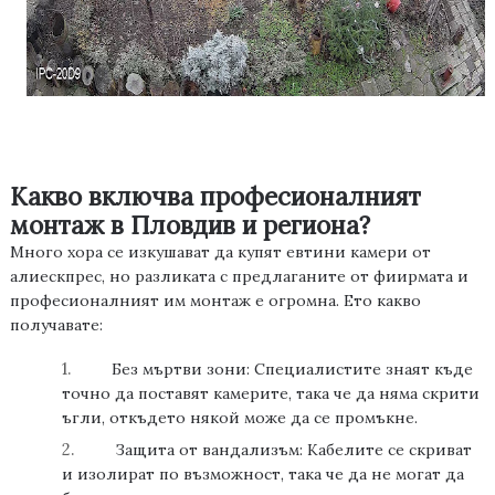
Какво включва професионалният
монтаж в Пловдив и региона?
Много хора се изкушават да купят евтини камери от
алиескпрес
, но разликата с
предлаганите от фиирмата и
професионалния
т им
монтаж е огромна. Ето какво
получавате:
1.
Без мъртви зони:
Специалистите знаят къде
точно да поставят камерите, така че да няма скрити
ъгли, откъдето някой може да се промъкне.
2.
Защита от вандализъм:
Кабелите се скриват
и изолират
по възможност
, така че да не могат да