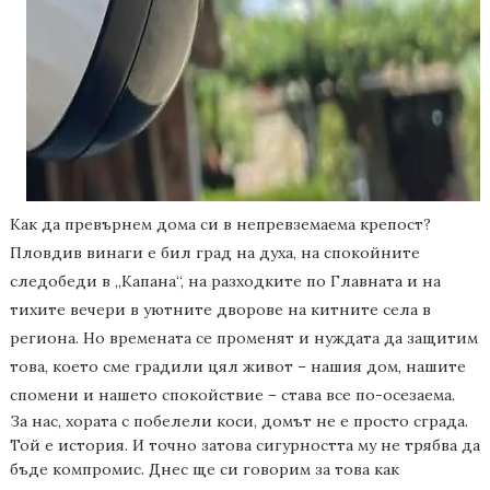
Как да превърнем дома си в непревземаема крепост?
Пловдив винаги е бил град на духа, на спокойните
следобеди в „Капана“, на разходките по Главната и на
тихите вечери в уютните дворове
на
китните села в
региона
. Но времената се променят и нуждата да защитим
това, което сме градили цял живот – нашия дом, нашите
спомени и нашето спокойствие – става все по-осезаема.
За нас, хората с побелели коси, домът не е просто сграда.
Той е история. И точно затова сигурността му не трябва да
бъде компромис. Днес ще си говорим за това как