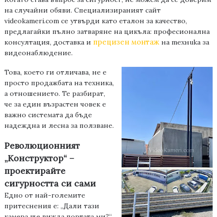
на случайни обяви.
Специализираният с
айт
videokameri.com
се утвърди като еталон за качество,
предлагайки пълно затваряне на цикъла:
професионална
прецизен монтаж
консултация, доставка и
на техника
за
видеонаблюдение
.
Това, което ги отличава, не е
просто продажбата на техника,
а отношението. Те разбират,
че за един възрастен човек е
важно системата да бъде
надеждна и лесна за ползване.
Революционният
„Конструктор“ –
проектирайте
сигурността си сами
Едно от най-големите
притеснения е: „Дали тази
камера ще вижда портата ми?“.