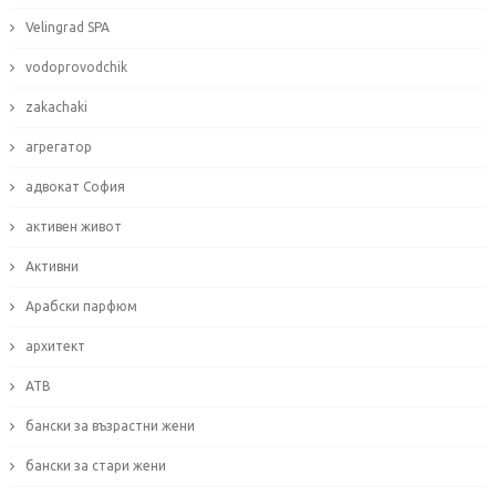
Velingrad SPA
vodoprovodchik
zakachaki
агрегатор
адвокат София
активен живот
Активни
Арабски парфюм
архитект
АТВ
бански за възрастни жени
бански за стари жени