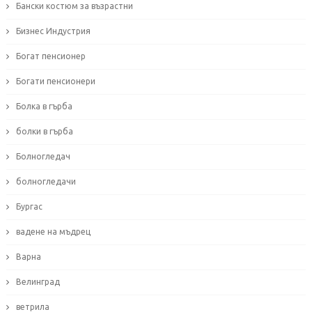
Бански костюм за възрастни
Бизнес Индустрия
Богат пенсионер
Богати пенсионери
Болка в гърба
болки в гърба
Болногледач
болногледачи
Бургас
вадене на мъдрец
Варна
Велинград
ветрила