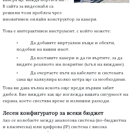
В сайта за видеонабл
са
решили този проблем чрез
иновативен
онлайн конструктор
за камери
.
Това е интерактивен инструмент, с който можете:
Да добавяте виртуални къщи и обекти,
•
подобни на вашия имот.
Да поставяте камери и да ги въртите, за да
•
видите реалното им покритие (ъгъл на виждане).
Да очертаете пътя на кабелите и системата
•
сама ще калкулира колко метра ще са необходими.
Това ви дава пълна яснота още преди първия забит
дюбел. Вие виждате как ще изглежда вашата сигурност
на
екрана
, което спестява време и излишни разходи.
Лесен конфигуратор за всеки бюджет
Ако се колебаете между аналогова система (по-бюджетна
и класическа) или цифрова (IP) система с висока