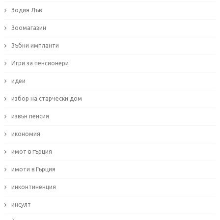
Зодия Лъв
Зоомагазин
Зъбни импланти
Игри за пенсионери
идеи
избор на старчески дом
извън пенсия
икономия
имот в гърция
имоти в Гърция
инконтиненция
инсулт