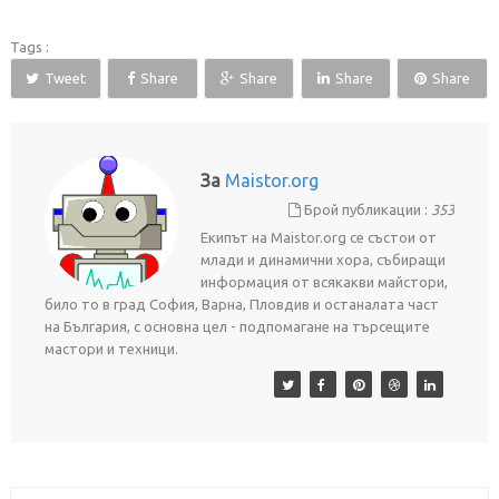
Tags :
Tweet
Share
Share
Share
Share
За
Maistor.org
Брой публикации :
353
Екипът на Maistor.org се състои от
млади и динамични хора, събиращи
информация от всякакви майстори,
било то в град София, Варна, Пловдив и останалата част
на България, с основна цел - подпомагане на търсещите
мастори и техници.