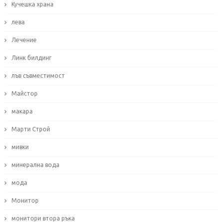
Кучешка храна
лева
Лечение
Линк билдинг
лъв съвместимост
Майстор
макара
Марти Строй
мивки
минерална вода
мода
Монитор
монитори втора ръка