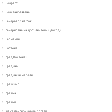
Възраст
Възстановяване
Генератор на ток
генериране на допълнителни доходи
Германия
Готвене
град Костенец
Градина
градински мебели
Грексимо
грешка
грешки
да се пенсионираме богати