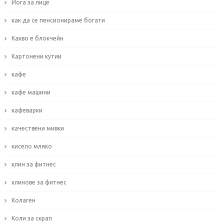
Йога за лице
как да се пенсионираме богати
Какво е блокчейн
Картонени кутии
кафе
кафе машини
кафеварки
качествени мивки
кисело мляко
клин за фитнес
клинове за фитнес
Колаген
Коли за скрап